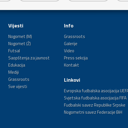
Vijesti
Info
Nogomet (M)
Grassroots
Nogomet (Ž)
Galerije
Futsal
Video
Saopštenja za javnost
Press sekcija
Edukacija
Kontakt
Mediji
Grassroots
Linkovi
Sve vijesti
Evropska fudbalska asocijacija UEF
Svjetska fudbalska asocijacija FIFA
Fudbalski savez Republike Srpske
Nogometni savez Federacije BiH