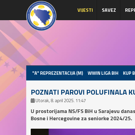
VIJESTI
SAVEZ
REP
"A" REPREZENTACIJA (M)
WWIN LIGA BIH
KUP B
POZNATI PAROVI POLUFINALA K
Utorak, 8. april 2025. 11:47
U prostorijama NS/FS BiH u Sarajevu danas
Bosne i Hercegovine za seniorke 2024/25.