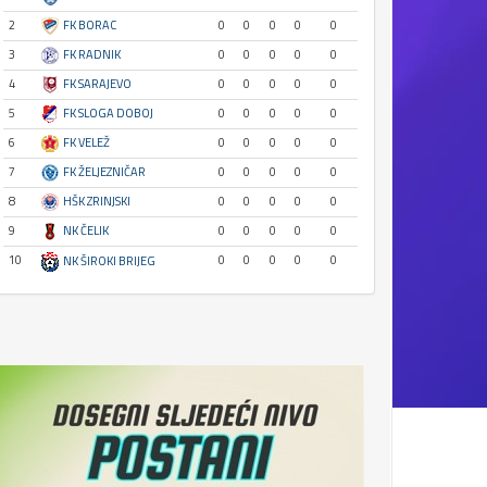
2
FK BORAC
0
0
0
0
0
3
FK RADNIK
0
0
0
0
0
4
FK SARAJEVO
0
0
0
0
0
5
FK SLOGA DOBOJ
0
0
0
0
0
6
FK VELEŽ
0
0
0
0
0
7
FK ŽELJEZNIČAR
0
0
0
0
0
8
HŠK ZRINJSKI
0
0
0
0
0
9
NK ČELIK
0
0
0
0
0
10
0
0
0
0
0
NK ŠIROKI BRIJEG