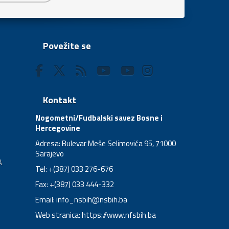
Povežite se
Kontakt
Nogometni/Fudbalski savez Bosne i
Hercegovine
Adresa: Bulevar Meše Selimovića 95, 71000
Sarajevo
A
Tel: +(387) 033 276-676
Fax: +(387) 033 444-332
Email:
info_nsbih@nsbih.ba
Web stranica: https://www.nfsbih.ba