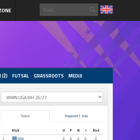
ZONE
 (Ž)
FUTSAL
GRASSROOTS
MEDIJI
Tabela
Raspored 1. kola
Klub
U
P
N
I
Bod
1
BSK
0
0
0
0
0