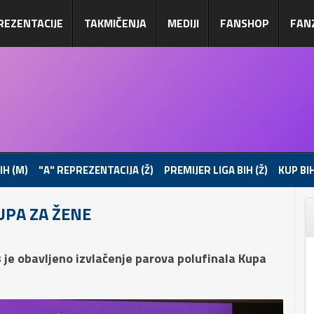
REZENTACIJE
TAKMIČENJA
MEDIJI
FANSHOP
FAN
IH (M)
"A" REPREZENTACIJA (Ž)
PREMIJER LIGA BIH (Ž)
KUP BIH
UPA ZA ŽENE
 je obavljeno izvlačenje parova polufinala Kupa