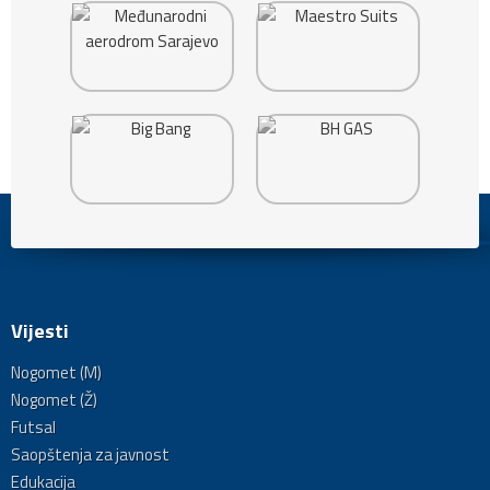
Vijesti
Nogomet (M)
Nogomet (Ž)
Futsal
Saopštenja za javnost
Edukacija