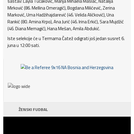
sastav: Layla Tucaković, Marija Mihaela Maslać, Natalija
Mirković (86. Mellina Omeragić), Bogdana Milićević, Zerina
Marković, Uma Hadžihajdarević (46. Velida Aličković), Una
Rankić (80. Amina Krpo), Ana Jurić (46. Irina Erkić), Sara Mujdžić
(46. Diana Memagić), Hana Mešan, Amila Abdukić.
Iste selekcije će u Termama Čatež odigrati još jedan susret 6.
juna u 12:00 sati.
ŽENSKI FUDBAL