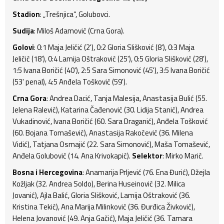
Stadion
: „Trešnjica“, Golubovci.
Sudija
: Miloš Adamović (Crna Gora).
Golovi
: 0:1 Maja Jeličić (2'), 0:2 Gloria Slišković (8'), 0:3 Maja
Jeličić (18'), 0:4 Lamija Oštraković (25'), 0:5 Gloria Slišković (28'),
1:5 Ivana Boričić (40'), 2:5 Sara Simonović (45'), 3:5 Ivana Boričić
(53' penal), 4:5 Anđela Tošković (59').
Crna Gora
: Andrea Dacić, Tanja Malesija, Anastasija Bulić (55.
Jelena Ralević), Katarina Čađenović (30. Lidija Stanić), Andrea
Vukadinović, Ivana Boričić (60. Sara Draganić), Anđela Tošković
(60. Bojana Tomašević), Anastasija Rakočević (36. Milena
Vidić), Tatjana Osmajić (22. Sara Simonović), Maša Tomašević,
Anđela Golubović (14. Ana Krivokapić).
Selektor
: Mirko Marić.
Bosna i Hercegovina
: Anamarija Prljević (76. Ena Đurić), Džejla
Kožljak (32. Andrea Soldo), Berina Huseinović (32. Milica
Jovanić), Ajla Balić, Gloria Slišković, Lamija Oštraković (36.
Kristina Tekić), Ana Marija Milinković (36. Đurđica Živković),
Helena Jovanović (49. Anja Gačić), Maja Jeličić (36. Tamara