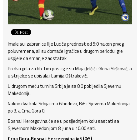
Imale su izabranice Ilije Lucića prednost od 5:0 nakon prvog
poluvremena, ali su domaće igračice u drugom periodu igre
uspjele da smanje zaostatak.
Po dva gola za bh. tim postigle su Maja Jelčić i Gloria Slišković, a
u strijelce se upisala i Lamija Oštraković.
U drugom meču turnira Srbija je sa 8:0 pobijedila Sjevernu
Makedoniju.
Nakon dva kola Srbija ima 6 bodova, BiH i Sjeverna Makedonija
po 3, a Crna Gora 0.
Bosna i Hercegovina će se u posljednjem kolu sastati sa
Sjevernom Makedonijom 8. juna u 10:00 sati.
Crna Gora-Bosna i Hercegovina 4:5 (0:5)