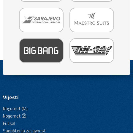
Vijesti
Nogomet (M)
Nogomet (Ž)
Futsal
Saopštenja za javnost