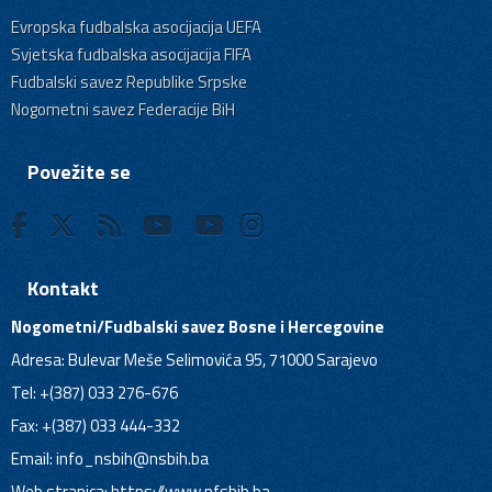
Evropska fudbalska asocijacija UEFA
Svjetska fudbalska asocijacija FIFA
Fudbalski savez Republike Srpske
Nogometni savez Federacije BiH
Povežite se
Kontakt
Nogometni/Fudbalski savez Bosne i Hercegovine
Adresa: Bulevar Meše Selimovića 95, 71000 Sarajevo
Tel: +(387) 033 276-676
Fax: +(387) 033 444-332
Email:
info_nsbih@nsbih.ba
Web stranica: https://www.nfsbih.ba