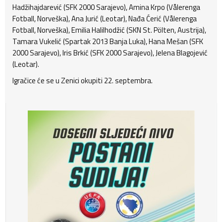
Hadžihajdarević (SFK 2000 Sarajevo), Amina Krpo (Vålerenga
Fotball, Norveška), Ana Jurić (Leotar), Nađa Ćerić (Vålerenga
Fotball, Norveška), Emilia Halilhodžić (SKN St. Pölten, Austrija),
Tamara Vukelić (Spartak 2013 Banja Luka), Hana Mešan (SFK
2000 Sarajevo), Iris Brkić (SFK 2000 Sarajevo), Jelena Blagojević
(Leotar).
Igračice će se u Zenici okupiti 22. septembra.