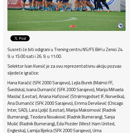
Susreti će biti odigrani u Trening centru NS/FS BiH u Zenici 24.
9. u 15:00 sati i 26. 9. u 11:00.
Selektor Ivan Kvesić je za ovu reprezentativnu akciju pozvao
sljedeće igračice:
Hana Karačić (SFK 2000 Sarajevo), Lejla Burek (Malmö FF,
Švedska), Ivana Dumančić (SFK 2000 Sarajevo), Marija Mihaela
Maslać (Leotar), Ariana Hafizović (Strømsgodset IF, Norveška),
Ana Dumančić (SFK 2000 Sarajevo), Emma Dervišević (Chicago
Inter, SAD), Lara Ljoljić (Leotar), Marija Maksimović (Radnik
Bumerang), Teodora Novaković (Radnik Bumerang), Sanja
Mušić (Radnik Bumerang), Eda Pozder (West Ham United,
Engleska), Lamija Bjelica (SFK 2000 Sarajevo), Uma