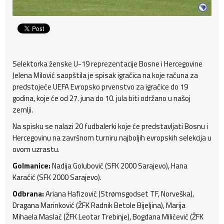
Selektorka ženske U-19 reprezentacije Bosne i Hercegovine
Jelena Milović saopštila je spisak igračica na koje računa za
predstojeće UEFA Evropsko prvenstvo za igračice do 19
godina, koje će od 27. juna do 10. jula biti održano u našoj
zemlji.
Na spisku se nalazi 20 fudbalerki koje će predstavljati Bosnu i
Hercegovinu na završnom turniru najboljih evropskih selekcija u
ovom uzrastu.
Golmanice:
Nadija Golubović (SFK 2000 Sarajevo), Hana
Karačić (SFK 2000 Sarajevo).
Odbrana:
Ariana Hafizović (Strømsgodset TF, Norveška),
Dragana Marinković (ŽFK Radnik Betole Bijeljina), Marija
Mihaela Maslać (ŽFK Leotar Trebinje), Bogdana Milićević (ŽFK