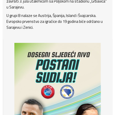
završiti 3. jula utakmicom sa Poljskom na stadionu „Grbavica“
u Sarajevu.
U grupi B nalaze se Austrija, Španija, Island i Švajcarska.
Evropsko prvenstvo za igračice do 19 godina biće održano u
Sarajevu i Zenici.