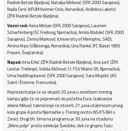
Radnik Betole Bijeljina), Natalija Mirković (SFK 2000 Sarajevo),
Nađa Ćerić (KFUM Kvinner Oslo, Norveška), Anđelina Laketić
(ŽFK Radnik Betole Bijeljina).
Vezni red:
Hana Mešan (SFK 2000 Sarajevo), Laureen
Scharfenberg (SC Freiburg, Njemačka), Amila Abdukić (SFK 2000
Sarajevo), Zerina Marković (University of Memphis, SAD),
Amina Krpo (Vålerenga, Norveška), Una Rankić (FC Basel 1893
Frauen, Švajcarska).
Napad:
Irina Erkić (ŽFK Radnik Betole Bijeljina), Ana Jurić (ŽFK
Leotar Trebinje), Velida Aličković (1. FSV Mainz 05, Njemačka),
Uma Hadžihajdarević (SFK 2000 Sarajevo), Sara Mujdžić (AS
Saint-Étienne, Francuska).
Reprezentacija će se okupiti 20. juna u zeničkom trening
kampu gdje će se pripremati do početka Eura. Izabranice
Jelene Milović takmičenje će otvoriti 27. juna utakmicom prvog
kola grupe A protiv Njemačke u Trening centru NS/FS BiH u
Zenici. Drugi bh. tima na programu je 30. juna na stadionu
„Bilino polje“ protiv selekcije Švedske, dok će grupnu fazu