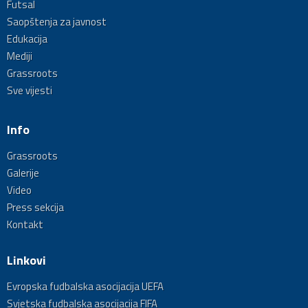
Futsal
Saopštenja za javnost
Edukacija
Mediji
Grassroots
Sve vijesti
Info
Grassroots
Galerije
Video
Press sekcija
Kontakt
Linkovi
Evropska fudbalska asocijacija UEFA
Svjetska fudbalska asocijacija FIFA