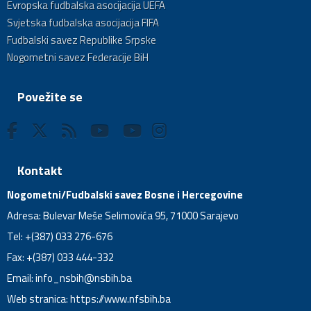
Evropska fudbalska asocijacija UEFA
Svjetska fudbalska asocijacija FIFA
Fudbalski savez Republike Srpske
Nogometni savez Federacije BiH
Povežite se
Kontakt
Nogometni/Fudbalski savez Bosne i Hercegovine
Adresa: Bulevar Meše Selimovića 95, 71000 Sarajevo
Tel: +(387) 033 276-676
Fax: +(387) 033 444-332
Email:
info_nsbih@nsbih.ba
Web stranica: https://www.nfsbih.ba