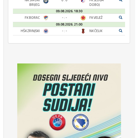
NK ŠIROKI
0 : 0
FK SLOGA
BRIJEG
DOBOJ
09.08.2026. 18:30
FK BORAC
- : -
FK VELEŽ
09.08.2026. 21:00
HŠK ZRINJSKI
- : -
NK ČELIK