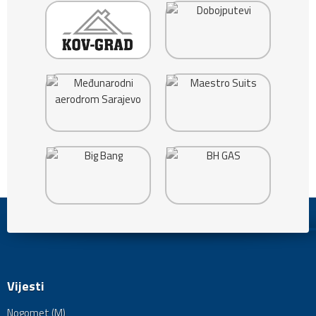
Vijesti
Nogomet (M)