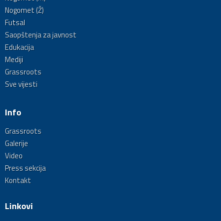
Nogomet (Ž)
Futsal
Saopštenja za javnost
Edukacija
Mediji
Grassroots
Sve vijesti
Info
Grassroots
Galerije
Video
Press sekcija
Kontakt
Linkovi