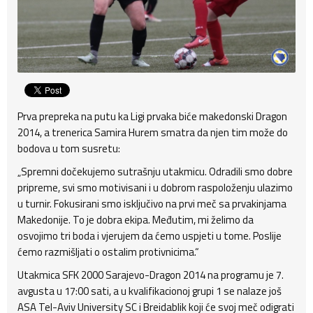
Prva prepreka na putu ka Ligi prvaka biće makedonski Dragon
2014, a trenerica Samira Hurem smatra da njen tim može do
bodova u tom susretu:
„Spremni dočekujemo sutrašnju utakmicu. Odradili smo dobre
pripreme, svi smo motivisani i u dobrom raspoloženju ulazimo
u turnir. Fokusirani smo isključivo na prvi meč sa prvakinjama
Makedonije. To je dobra ekipa. Međutim, mi želimo da
osvojimo tri boda i vjerujem da ćemo uspjeti u tome. Poslije
ćemo razmišljati o ostalim protivnicima.“
Utakmica SFK 2000 Sarajevo-Dragon 2014 na programu je 7.
avgusta u 17:00 sati, a u kvalifikacionoj grupi 1 se nalaze još
ASA Tel-Aviv University SC i Breidablik koji će svoj meč odigrati