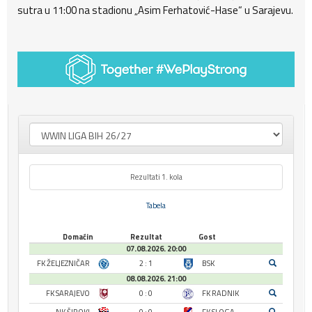
sutra u 11:00 na stadionu „Asim Ferhatović-Hase“ u Sarajevu.
Rezultati 1. kola
Tabela
Domaćin
Rezultat
Gost
07.08.2026. 20:00
FK ŽELJEZNIČAR
2 : 1
BSK
08.08.2026. 21:00
FK SARAJEVO
0 : 0
FK RADNIK