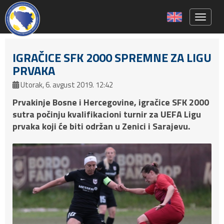
Toggle 
IGRAČICE SFK 2000 SPREMNE ZA LIGU
PRVAKA
Utorak, 6. avgust 2019. 12:42
Prvakinje Bosne i Hercegovine, igračice SFK 2000
sutra počinju kvalifikacioni turnir za UEFA Ligu
prvaka koji će biti održan u Zenici i Sarajevu.