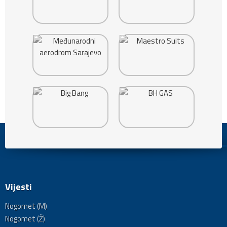
Vijesti
Nogomet (M)
Nogomet (Ž)