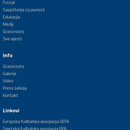
Futsal
Saopštenja za javnost
Edukacija
Mediji
Grassroots
Sve vijesti
Info
Grassroots
Galerije
Video
Press sekcija
Kontakt
Linkovi
Evropska fudbalska asocijacija UEFA
Svjetska fudbalska asocijacija FIFA