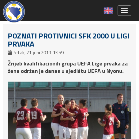
Toggle 
POZNATI PROTIVNICI SFK 2000 U LIGI
PRVAKA
Petak, 21. juni 2019. 13:59
Žrijeb kvalifikacionih grupa UEFA Lige prvaka za
žene održan je danas u sjedištu UEFA u Nyonu.