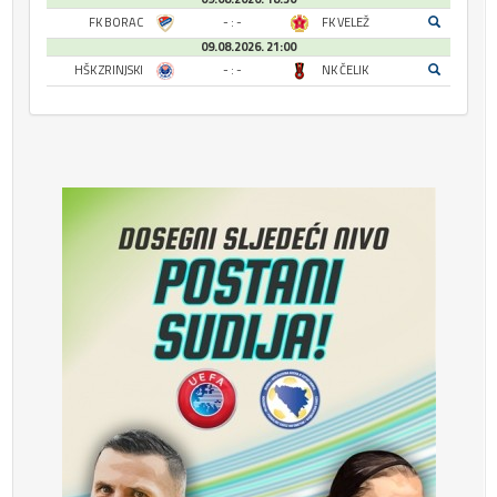
FK BORAC
- : -
FK VELEŽ
09.08.2026. 21:00
HŠK ZRINJSKI
- : -
NK ČELIK