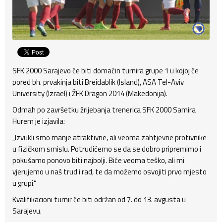
SFK 2000 Sarajevo će biti domaćin turnira grupe 1 u kojoj će
pored bh. prvakinja biti Breidablik (Island), ASA Tel-Aviv
University (Izrael) i ŽFK Dragon 2014 (Makedonija).
Odmah po završetku žrijebanja trenerica SFK 2000 Samira
Hurem je izjavila:
„Izvukli smo manje atraktivne, ali veoma zahtjevne protivnike
u fizičkom smislu. Potrudićemo se da se dobro pripremimo i
pokušamo ponovo biti najbolji. Biće veoma teško, ali mi
vjerujemo u naš trud i rad, te da možemo osvojiti prvo mjesto
u grupi.“
Kvalifikacioni turnir će biti održan od 7. do 13. avgusta u
Sarajevu.