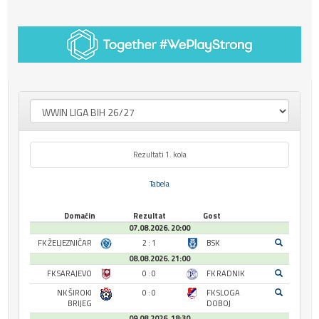
Rezultati 1. kola
Tabela
Domaćin
Rezultat
Gost
07.08.2026. 20:00
FK ŽELJEZNIČAR
2 : 1
BSK
08.08.2026. 21:00
FK SARAJEVO
0 : 0
FK RADNIK
NK ŠIROKI
0 : 0
FK SLOGA
BRIJEG
DOBOJ
09.08.2026. 18:30