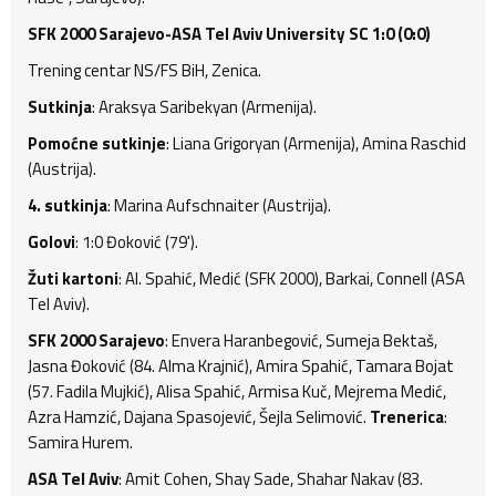
SFK 2000 Sarajevo-ASA Tel Aviv University SC 1:0 (0:0)
Trening centar NS/FS BiH, Zenica.
Sutkinja
: Araksya Saribekyan (Armenija).
Pomoćne sutkinje
: Liana Grigoryan (Armenija), Amina Raschid
(Austrija).
4. sutkinja
: Marina Aufschnaiter (Austrija).
Golovi
: 1:0 Đoković (79').
Žuti kartoni
: Al. Spahić, Medić (SFK 2000), Barkai, Connell (ASA
Tel Aviv).
SFK 2000 Sarajevo
: Envera Haranbegović, Sumeja Bektaš,
Jasna Đoković (84. Alma Krajnić), Amira Spahić, Tamara Bojat
(57. Fadila Mujkić), Alisa Spahić, Armisa Kuč, Mejrema Medić,
Azra Hamzić, Dajana Spasojević, Šejla Selimović.
Trenerica
:
Samira Hurem.
ASA Tel Aviv
: Amit Cohen, Shay Sade, Shahar Nakav (83.