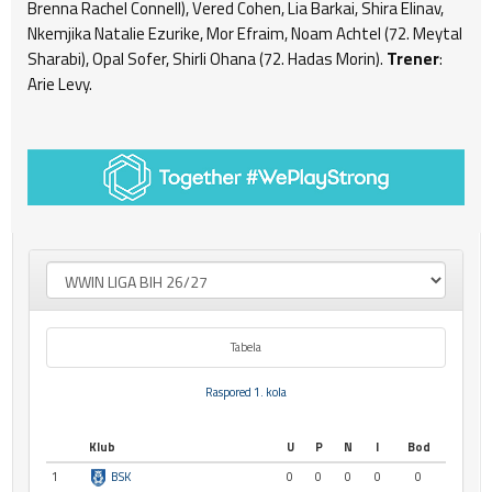
Brenna Rachel Connell), Vered Cohen, Lia Barkai, Shira Elinav,
Nkemjika Natalie Ezurike, Mor Efraim, Noam Achtel (72. Meytal
Sharabi), Opal Sofer, Shirli Ohana (72. Hadas Morin).
Trener
:
Arie Levy.
Tabela
Raspored 1. kola
Klub
U
P
N
I
Bod
1
BSK
0
0
0
0
0