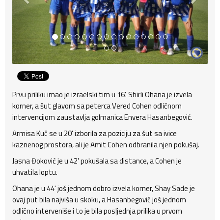
Prvu priliku imao je izraelski tim u 16'. Shirli Ohana je izvela
korner, a šut glavom sa peterca Vered Cohen odličnom
intervencijom zaustavlja golmanica Envera Hasanbegović.
Armisa Kuč se u 20' izborila za poziciju za šut sa ivice
kaznenog prostora, ali je Amit Cohen odbranila njen pokušaj.
Jasna Đoković je u 42' pokušala sa distance, a Cohen je
uhvatila loptu.
Ohana je u 44' još jednom dobro izvela korner, Shay Sade je
ovaj put bila najviša u skoku, a Hasanbegović još jednom
odlično interveniše i to je bila posljednja prilika u prvom