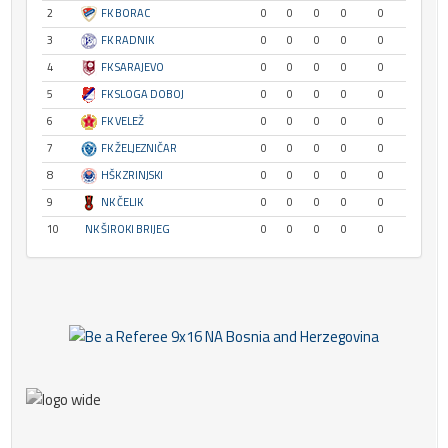
2
FK BORAC
0
0
0
0
0
3
FK RADNIK
0
0
0
0
0
4
FK SARAJEVO
0
0
0
0
0
5
FK SLOGA DOBOJ
0
0
0
0
0
6
FK VELEŽ
0
0
0
0
0
7
FK ŽELJEZNIČAR
0
0
0
0
0
8
HŠK ZRINJSKI
0
0
0
0
0
9
NK ČELIK
0
0
0
0
0
10
NK ŠIROKI BRIJEG
0
0
0
0
0