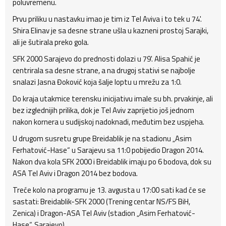
poluvremenu.
Prvu priliku u nastavku imao je tim iz Tel Aviva i to tek u 74'.
Shira Elinav je sa desne strane ušla u kazneni prostoj Sarajki,
ali je šutirala preko gola.
SFK 2000 Sarajevo do prednosti dolazi u 79'. Alisa Spahić je
centrirala sa desne strane, a na drugoj stativi se najbolje
snalazi Jasna Đoković koja šalje loptu u mrežu za 1:0.
Do kraja utakmice terensku inicijativu imale su bh. prvakinje, ali
bez izglednijih prilika, dok je Tel Aviv zaprijetio još jednom
nakon kornera u sudijskoj nadoknadi, međutim bez uspjeha.
U drugom susretu grupe Breidablik je na stadionu „Asim
Ferhatović-Hase“ u Sarajevu sa 11:0 pobijedio Dragon 2014.
Nakon dva kola SFK 2000 i Breidablik imaju po 6 bodova, dok su
ASA Tel Aviv i Dragon 2014 bez bodova.
Treće kolo na programu je 13. avgusta u 17:00 sati kad će se
sastati: Breidablik-SFK 2000 (Trening centar NS/FS BiH,
Zenica) i Dragon-ASA Tel Aviv (stadion „Asim Ferhatović-
Hase“, Sarajevo).