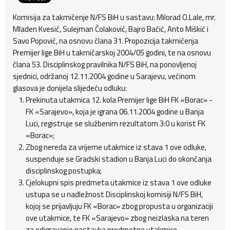
Komisija za takmičenje N/FS BiH u sastavu: Milorad O.Lale, mr.
Mladen Kvesić, Sulejman Čolaković, Bajro Bačić, Anto Miškić i
Savo Popović, na osnovu člana 31. Propozicija takmičenja
Premijer lige BiH u takmičarskoj 2004/05 godini, te na osnovu
člana 53. Disciplinskog pravilnika N/FS BiH, na ponovljenoj
sjednici, održanoj 12.11.2004 godine u Sarajevu, većinom
glasova je donijela slijedeću odluku:
Prekinuta utakmica 12. kola Premijer lige BiH FK «Borac» -
FK «Sarajevo», koja je igrana 06.11.2004 godine u Banja
Luci, registruje se službenim rezultatom 3:0 u korist FK
«Borac»;
Zbog nereda za vrijeme utakmice iz stava 1 ove odluke,
suspenduje se Gradski stadion u Banja Luci do okončanja
disciplinskog postupka;
Cjelokupni spis predmeta utakmice iz stava 1 ove odluke
ustupa se u nadležnost Disciplinskoj komisiji N/FS BiH,
kojoj se prijavljuju FK «Borac» zbog propusta u organizaciji
ove utakmice, te FK «Sarajevo» zbog neizlaska na teren
za odigravanje nastavka predmetne utakmice.