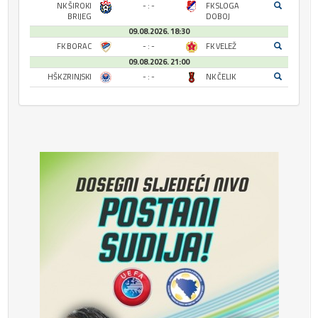
NK ŠIROKI
- : -
FK SLOGA
BRIJEG
DOBOJ
09.08.2026. 18:30
FK BORAC
- : -
FK VELEŽ
09.08.2026. 21:00
HŠK ZRINJSKI
- : -
NK ČELIK