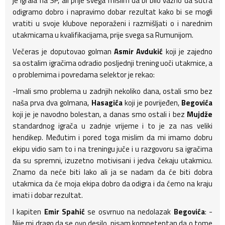
je igrala na SP, ali prije svega mislim da bi bilo važno da sutra
odigramo dobro i napravimo dobar rezultat kako bi se mogli
vratiti u svoje klubove neporaženi i razmišljati o i narednim
utakmicama u kvalifikacijama, prije svega sa Rumunijom.
Večeras je doputovao golman
Asmir Avdukić
koji je zajedno
sa ostalim igračima odradio posljednji trening uoči utakmice, a
o problemima i povredama selektor je rekao:
-Imali smo problema u zadnjih nekoliko dana, ostali smo bez
naša prva dva golmana,
Hasagića
koji je povrijeđen,
Begovića
koji je je navodno bolestan, a danas smo ostali i bez
Mujdže
standardnog igrača u zadnje vrijeme i to je za nas veliki
hendikep. Međutim i pored toga mislim da mi imamo dobru
ekipu vidio sam to i na treningu juče i u razgovoru sa igračima
da su spremni, izuzetno motivisani i jedva čekaju utakmicu.
Znamo da neće biti lako ali ja se nadam da će biti dobra
utakmica da će moja ekipa dobro da odigra i da ćemo na kraju
imati i dobar rezultat.
I kapiten
Emir Spahić
se osvrnuo na nedolazak
Begovića
: -
Nije mi drago da se ovo desilo, nisam kompetentan da o tome