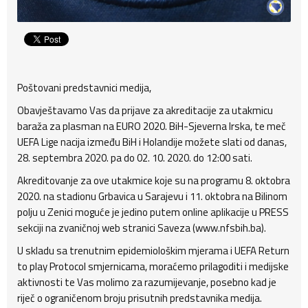
Poštovani predstavnici medija,
Obavještavamo Vas da prijave za akreditacije za utakmicu
baraža za plasman na EURO 2020. BiH-Sjeverna Irska, te meč
UEFA Lige nacija između BiH i Holandije možete slati od danas,
28. septembra 2020. pa do 02. 10. 2020. do 12:00 sati.
Akreditovanje za ove utakmice koje su na programu 8. oktobra
2020. na stadionu Grbavica u Sarajevu i 11. oktobra na Bilinom
polju u Zenici moguće je jedino putem online aplikacije u PRESS
sekciji na zvaničnoj web stranici Saveza (www.nfsbih.ba).
U skladu sa trenutnim epidemiološkim mjerama i UEFA Return
to play Protocol smjernicama, moraćemo prilagoditi i medijske
aktivnosti te Vas molimo za razumijevanje, posebno kad je
riječ o ograničenom broju prisutnih predstavnika medija.