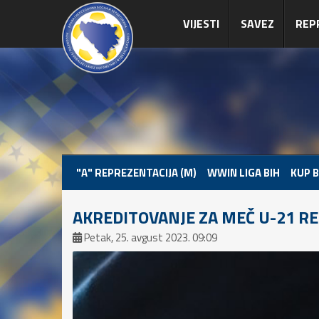
VIJESTI
SAVEZ
REP
"A" REPREZENTACIJA (M)
WWIN LIGA BIH
KUP B
AKREDITOVANJE ZA MEČ U-21 RE
Petak, 25. avgust 2023. 09:09