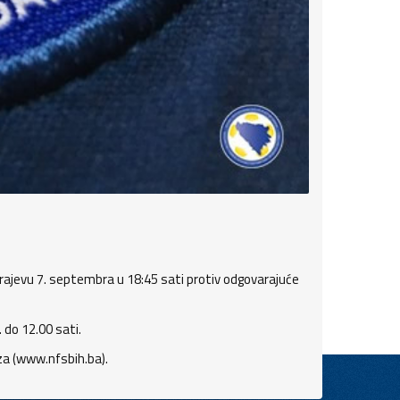
arajevu 7. septembra u 18:45 sati protiv odgovarajuće
do 12.00 sati.
eza (www.nfsbih.ba).