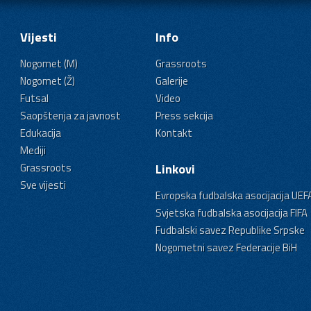
Vijesti
Info
Nogomet (M)
Grassroots
Nogomet (Ž)
Galerije
Futsal
Video
Saopštenja za javnost
Press sekcija
Edukacija
Kontakt
Mediji
Grassroots
Linkovi
Sve vijesti
Evropska fudbalska asocijacija UEF
Svjetska fudbalska asocijacija FIFA
Fudbalski savez Republike Srpske
Nogometni savez Federacije BiH