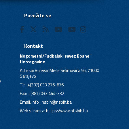
Povežite se
Kontakt
Nogometni/Fudbalski savez Bosne i
Hercegovine
Adresa: Bulevar Meše Selimovića 95, 71000
Sarajevo
A
Tel: +(387) 033 276-676
Fax: +(387) 033 444-332
Email:
info_nsbih@nsbih.ba
Web stranica: https://www.nfsbih.ba