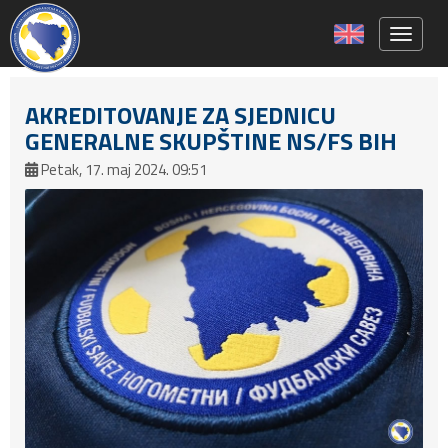
Toggle 
AKREDITOVANJE ZA SJEDNICU
GENERALNE SKUPŠTINE NS/FS BIH
Petak, 17. maj 2024. 09:51