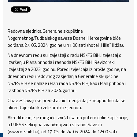
Redovna sjednica Generalne skupštine
Nogometnog/Fudbalskog saveza Bosne i Hercegovine biće
održana 27. 05. 2024. godine u 11:00 sati (hotel „Hills“ Ilidža).
Na dnevnom redu su Izvještaji o radu NS/FS BiH, Izvještaj o
izvršenju Plana prihoda i rashoda NS/FS BiH i Revizorski
izvještaj za 2023. godinu. Pored izvještaja iz prošle godine, na
dnevnom redu redovnog zasjedanja Generalne skupštine
NS/FS BiH se nalaze i Plan rada NS/FS BiH, kao i Plan prihoda i
rashoda NS/FS BiH za 2024. godinu.
Obavještavaju se predstavnici medija da je neophodno da se
akredituju ukoliko žele pratiti sjednicu.
Akreditovanje je moguće izvršiti samo putem online aplikacije,
u PRESS sekciji na zvaničnoj web stranici Saveza
(www.nfsbih.ba), od 17. 05. do 24. 05. 2024. do 12:00 sati.