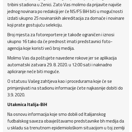
tribini stadiona u Zenici. Zato Vas molimo da prijavite najviše
jednog novinara po redakciji jer će NS/FS BiH biti u mogućnosti
izdati ukupno 25 novinarskih akreditacija za domaće i novinare
koji prate gostujuću selekciju.
Broj mjesta za fotoreportere je takođe ograničen i iznosi
ukupno 16 tako da će prednost imati predstavnici foto-
agencija koje koristi veći broj medija.
Molimo Vas da poštujete navedene rokove jer se aplikacija
automatski zatvara 29. 8. 2020. u 12:00 sati i naknadno
apliciranje neće biti moguće.
O statusu Vašeg zahtjeva kao i procedurama koje će se
primjenjivati na stadionu informacije ćete najkasnije dobiti do
3.9. 2020.
Utakmica Italija-BiH
Na osnovu informacija koje smo dobili od Italijanskog
fudbalskog saveza obavještavamo predstavnike bh medija da
u skladu sa trenutnom epidemiološkom situacijom u toj zemlji