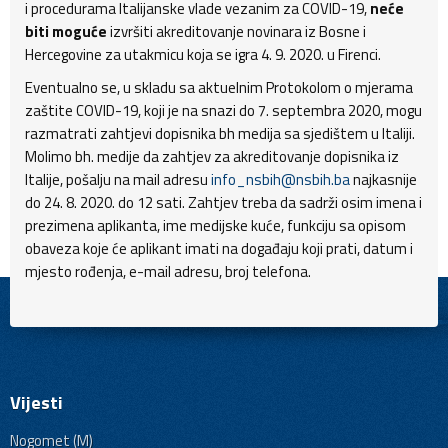
i procedurama Italijanske vlade vezanim za COVID-19,
neće
biti moguće
izvršiti akreditovanje novinara iz Bosne i
Hercegovine za utakmicu koja se igra 4. 9. 2020. u Firenci.
Eventualno se, u skladu sa aktuelnim Protokolom o mjerama
zaštite COVID-19, koji je na snazi do 7. septembra 2020, mogu
razmatrati zahtjevi dopisnika bh medija sa sjedištem u Italiji.
Molimo bh. medije da zahtjev za akreditovanje dopisnika iz
Italije, pošalju na mail adresu
info_nsbih@nsbih.ba
najkasnije
do 24. 8. 2020. do 12 sati. Zahtjev treba da sadrži osim imena i
prezimena aplikanta, ime medijske kuće, funkciju sa opisom
obaveza koje će aplikant imati na događaju koji prati, datum i
mjesto rođenja, e-mail adresu, broj telefona.
Vijesti
Nogomet (M)