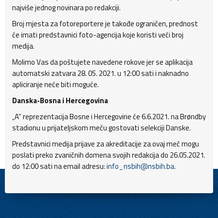
najviše jednog novinara po redakciji.
Broj mjesta za fotoreportere je takođe ograničen, prednost
će imati predstavnici foto-agencija koje koristi veći broj
medija.
Molimo Vas da poštujete navedene rokove jer se aplikacija
automatski zatvara 28. 05. 2021. u 12:00 sati i naknadno
apliciranje neće biti moguće.
Danska-Bosna i Hercegovina
„A“ reprezentacija Bosne i Hercegovine će 6.6.2021. na Brøndby
stadionu u prijateljskom meču gostovati selekciji Danske.
Predstavnici medija prijave za akreditacije za ovaj meč mogu
poslati preko zvaničnih domena svojih redakcija do 26.05.2021.
do 12:00 sati na email adresu:
info_nsbih@nsbih.ba.