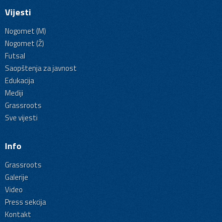
Vijesti
Nogomet (M)
Nogomet (Ž)
Futsal
Saopštenja za javnost
Edukacija
Mediji
Grassroots
Sve vijesti
Info
Grassroots
Galerije
Video
Press sekcija
Kontakt