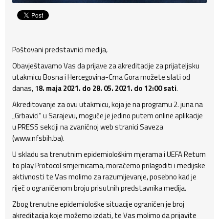
Poštovani predstavnici medija,
Obavještavamo Vas da prijave za akreditacije za prijateljsku
utakmicu Bosna i Hercegovina-Crna Gora možete slati od
danas, 1
8. maja 2021. do 28. 05. 2021. do 12:00 sati
.
Akreditovanje za ovu utakmicu, koja je na programu 2. juna na
„Grbavici“ u Sarajevu, moguće je jedino putem online aplikacije
u PRESS sekciji na zvaničnoj web stranici Saveza
(www.nfsbih.ba).
U skladu sa trenutnim epidemiološkim mjerama i UEFA Return
to play Protocol smjernicama, moraćemo prilagoditi i medijske
aktivnosti te Vas molimo za razumijevanje, posebno kad je
riječ o ograničenom broju prisutnih predstavnika medija.
Zbog trenutne epidemiološke situacije ograničen je broj
akreditacija koje možemo izdati, te Vas molimo da prijavite