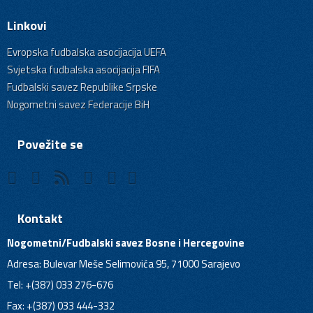
Linkovi
Evropska fudbalska asocijacija UEFA
Svjetska fudbalska asocijacija FIFA
Fudbalski savez Republike Srpske
Nogometni savez Federacije BiH
Povežite se
Kontakt
Nogometni/Fudbalski savez Bosne i Hercegovine
Adresa: Bulevar Meše Selimovića 95, 71000 Sarajevo
Tel: +(387) 033 276-676
Fax: +(387) 033 444-332