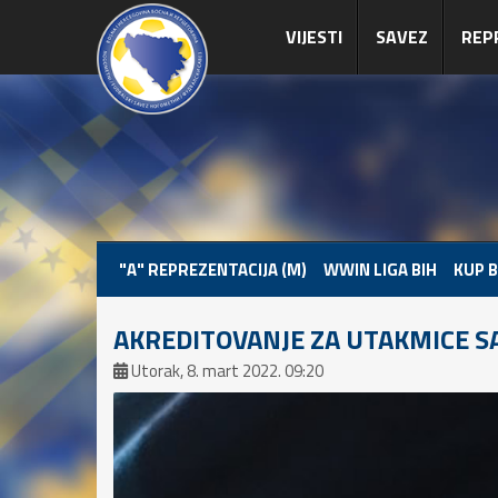
VIJESTI
SAVEZ
REP
"A" REPREZENTACIJA (M)
WWIN LIGA BIH
KUP B
AKREDITOVANJE ZA UTAKMICE 
Utorak, 8. mart 2022. 09:20