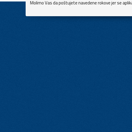
Molimo Vas da poštujete navedene rokove jer se aplikac