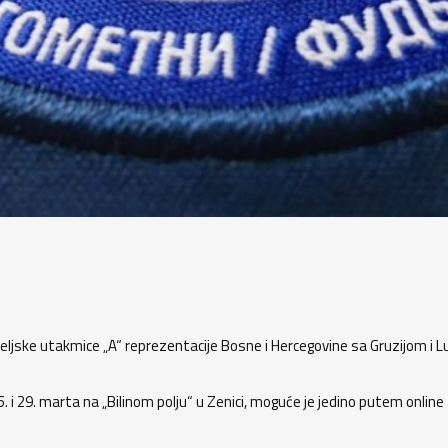
teljske utakmice „A“ reprezentacije Bosne i Hercegovine sa Gruzijom i
i 29. marta na „Bilinom polju“ u Zenici, moguće je jedino putem online a