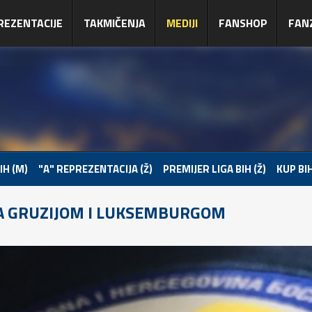
REZENTACIJE
TAKMIČENJA
MEDIJI
FANSHOP
FAN
IH (M)
"A" REPREZENTACIJA (Ž)
PREMIJER LIGA BIH (Ž)
KUP BIH
SA GRUZIJOM I LUKSEMBURGOM