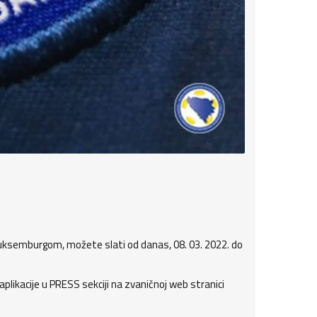
 Luksemburgom, možete slati od danas, 08. 03. 2022. do
plikacije u PRESS sekciji na zvaničnoj web stranici