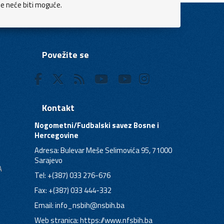
je neće biti moguće.
Povežite se
Kontakt
Nogometni/Fudbalski savez Bosne i
Hercegovine
Adresa: Bulevar Meše Selimovića 95, 71000
Sarajevo
A
Tel: +(387) 033 276-676
Fax: +(387) 033 444-332
Email:
info_nsbih@nsbih.ba
Web stranica: https://www.nfsbih.ba