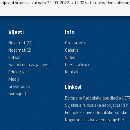
ija automatski zatvara 21. 03. 2022. u 12:00 sati i naknadno apliciran
Vijesti
Info
Nogomet (M)
Grassroots
Nogomet (Ž)
Galerije
Futsal
Video
Saopštenja za javnost
Press sekcija
Edukacija
Kontakt
Mediji
Grassroots
Linkovi
Sve vijesti
Evropska fudbalska asocijacija UEF
Svjetska fudbalska asocijacija FIFA
Fudbalski savez Republike Srpske
Nogometni savez Federacije BiH