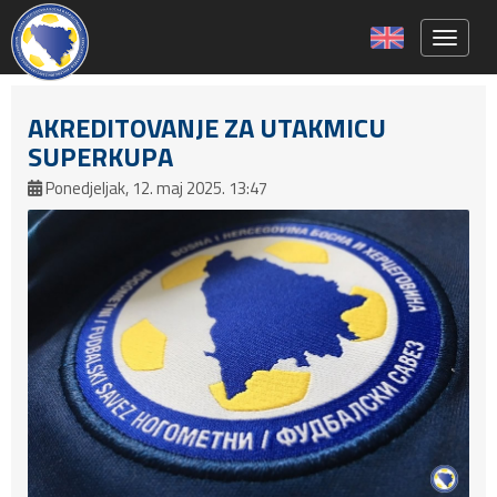
Toggle 
AKREDITOVANJE ZA UTAKMICU
SUPERKUPA
Ponedjeljak, 12. maj 2025. 13:47