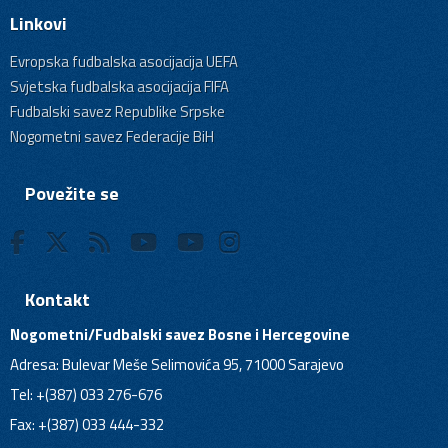
Linkovi
Evropska fudbalska asocijacija UEFA
Svjetska fudbalska asocijacija FIFA
Fudbalski savez Republike Srpske
Nogometni savez Federacije BiH
Povežite se
Kontakt
Nogometni/Fudbalski savez Bosne i Hercegovine
Adresa: Bulevar Meše Selimovića 95, 71000 Sarajevo
Tel: +(387) 033 276-676
Fax: +(387) 033 444-332