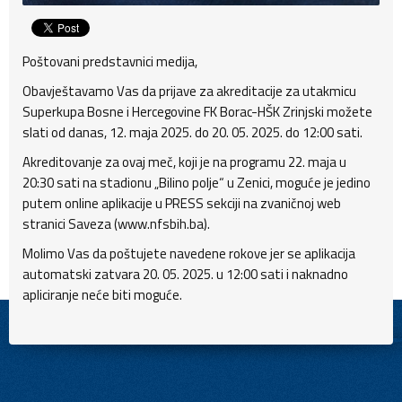
Poštovani predstavnici medija,
Obavještavamo Vas da prijave za akreditacije za utakmicu
Superkupa Bosne i Hercegovine FK Borac-HŠK Zrinjski možete
slati od danas, 12. maja 2025. do 20. 05. 2025. do 12:00 sati.
Akreditovanje za ovaj meč, koji je na programu 22. maja u
20:30 sati na stadionu „Bilino polje“ u Zenici, moguće je jedino
putem online aplikacije u PRESS sekciji na zvaničnoj web
stranici Saveza (www.nfsbih.ba).
Molimo Vas da poštujete navedene rokove jer se aplikacija
automatski zatvara 20. 05. 2025. u 12:00 sati i naknadno
apliciranje neće biti moguće.