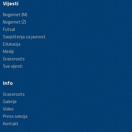
Vijesti
Nogomet (M)
Nogomet (Ž)
Futsal
Saopštenja za javnost
Edukacija
Mediji
Grassroots
Sve vijesti
Info
Grassroots
Galerije
Video
Press sekcija
Kontakt