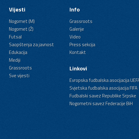
Vijesti
Info
Nogomet (M)
Grassroots
Nogomet (Ž)
Galerije
Futsal
Video
Saopštenja za javnost
Press sekcija
Edukacija
Kontakt
Mediji
Grassroots
Linkovi
Sve vijesti
Evropska fudbalska asocijacija UEF
Svjetska fudbalska asocijacija FIFA
Fudbalski savez Republike Srpske
Nogometni savez Federacije BiH