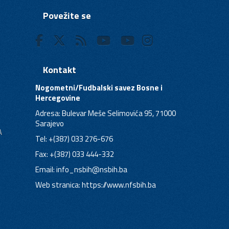
Povežite se
Kontakt
Nogometni/Fudbalski savez Bosne i
Hercegovine
Adresa: Bulevar Meše Selimovića 95, 71000
Sarajevo
A
Tel: +(387) 033 276-676
Fax: +(387) 033 444-332
Email:
info_nsbih@nsbih.ba
Web stranica: https://www.nfsbih.ba