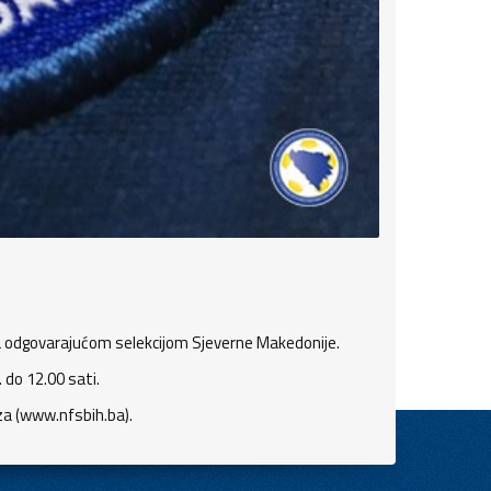
 sa odgovarajućom selekcijom Sjeverne Makedonije.
do 12.00 sati.
eza (www.nfsbih.ba).