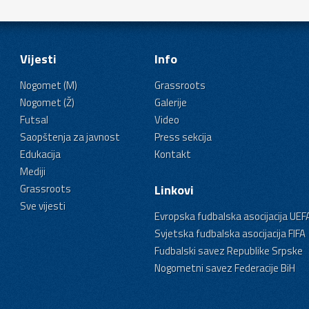
Vijesti
Info
Nogomet (M)
Grassroots
Nogomet (Ž)
Galerije
Futsal
Video
Saopštenja za javnost
Press sekcija
Edukacija
Kontakt
Mediji
Grassroots
Linkovi
Sve vijesti
Evropska fudbalska asocijacija UEF
Svjetska fudbalska asocijacija FIFA
Fudbalski savez Republike Srpske
Nogometni savez Federacije BiH