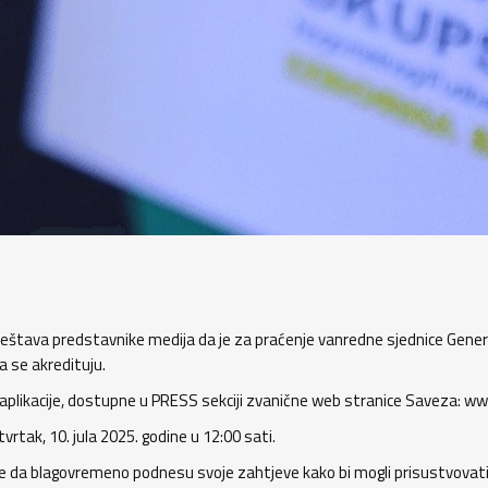
tava predstavnike medija da je za praćenje vanredne sjednice Generaln
da se akredituju.
 aplikacije, dostupne u PRESS sekciji zvanične web stranice Saveza: ww
rtak, 10. jula 2025. godine u 12:00 sati.
da blagovremeno podnesu svoje zahtjeve kako bi mogli prisustvovati sje