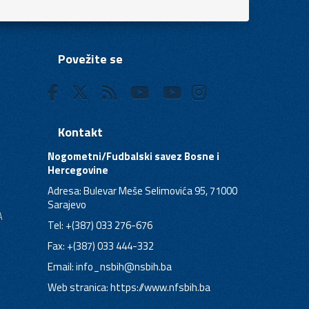
Povežite se
Kontakt
Nogometni/Fudbalski savez Bosne i
Hercegovine
Adresa: Bulevar Meše Selimovića 95, 71000
Sarajevo
A
Tel: +(387) 033 276-676
Fax: +(387) 033 444-332
Email:
info_nsbih@nsbih.ba
Web stranica: https://www.nfsbih.ba