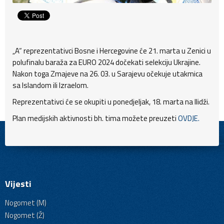
„A“ reprezentativci Bosne i Hercegovine će 21. marta u Zenici u
polufinalu baraža za EURO 2024 dočekati selekciju Ukrajine.
Nakon toga Zmajeve na 26. 03. u Sarajevu očekuje utakmica
sa Islandom ili Izraelom.
Reprezentativci će se okupiti u ponedjeljak, 18. marta na Ilidži.
Plan medijskih aktivnosti bh. tima možete preuzeti
OVDJE.
Vijesti
Nogomet (M)
Nogomet (Ž)