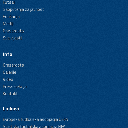
Futsal
Saopštenja za javnost
Edukacija
Mediji
Grassroots
Sve vijesti
Info
Grassroots
Galerije
Video
Press sekcija
Kontakt
Linkovi
Evropska fudbalska asocijacija UEFA
Svjetska fudbalska asocijacija FIFA