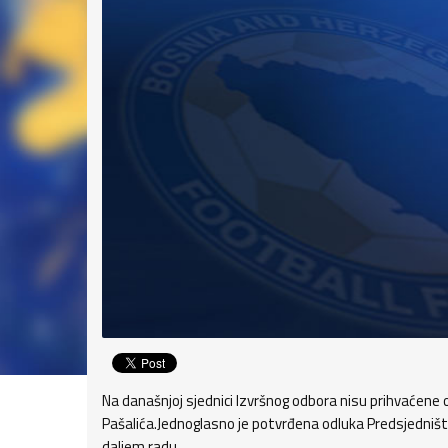
Na današnjoj sjednici Izvršnog odbora nisu prihvaćene
Pašalića.Jednoglasno je potvrđena odluka Predsjedništ
daljem radu.