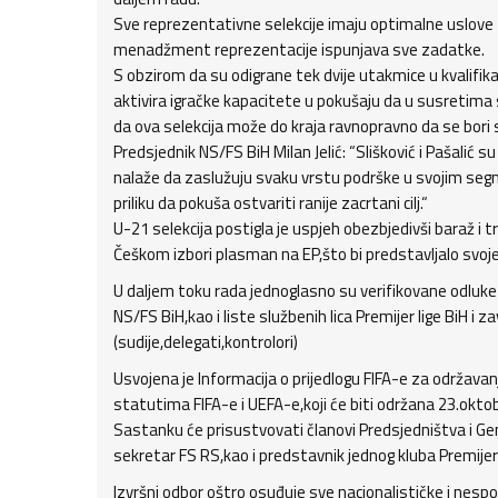
Sve reprezentativne selekcije imaju optimalne uslove 
menadžment reprezentacije ispunjava sve zadatke.
S obzirom da su odigrane tek dvije utakmice u kvalifik
aktivira igračke kapacitete u pokušaju da u susretima 
da ova selekcija može do kraja ravnopravno da se bori 
Predsjednik NS/FS BiH Milan Jelić: “Slišković i Pašalić 
nalaže da zaslužuju svaku vrstu podrške u svojim segm
priliku da pokuša ostvariti ranije zacrtani cilj.“
U-21 selekcija postigla je uspjeh obezbjedivši baraž i
Češkom izbori plasman na EP,što bi predstavljalo svoje
U daljem toku rada jednoglasno su verifikovane odluke
NS/FS BiH,kao i liste službenih lica Premijer lige BiH i
(sudije,delegati,kontrolori)
Usvojena je Informacija o prijedlogu FIFA-e za održav
statutima FIFA-e i UEFA-e,koji će biti održana 23.oktob
Sastanku će prisustvovati članovi Predsjedništva i Gen
sekretar FS RS,kao i predstavnik jednog kluba Premijer 
Izvršni odbor oštro osuđuje sve nacionalističke i nes