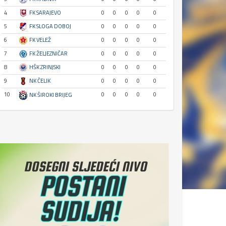
4
FK SARAJEVO
0
0
0
0
0
5
FK SLOGA DOBOJ
0
0
0
0
0
6
FK VELEŽ
0
0
0
0
0
7
FK ŽELJEZNIČAR
0
0
0
0
0
8
HŠK ZRINJSKI
0
0
0
0
0
9
NK ČELIK
0
0
0
0
0
10
0
0
0
0
0
NK ŠIROKI BRIJEG