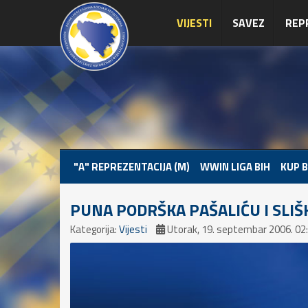
VIJESTI
SAVEZ
REP
"A" REPREZENTACIJA (M)
WWIN LIGA BIH
KUP B
PUNA PODRŠKA PAŠALIĆU I SLIŠ
Kategorija:
Vijesti
Utorak, 19. septembar 2006. 02