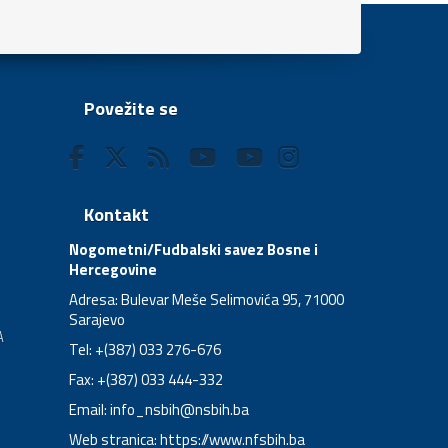
Povežite se
Kontakt
Nogometni/Fudbalski savez Bosne i
Hercegovine
Adresa: Bulevar Meše Selimovića 95, 71000
Sarajevo
A
Tel: +(387) 033 276-676
Fax: +(387) 033 444-332
Email:
info_nsbih@nsbih.ba
Web stranica: https://www.nfsbih.ba