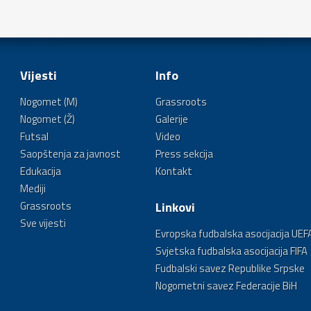
Vijesti
Info
Nogomet (M)
Grassroots
Nogomet (Ž)
Galerije
Futsal
Video
Saopštenja za javnost
Press sekcija
Edukacija
Kontakt
Mediji
Grassroots
Linkovi
Sve vijesti
Evropska fudbalska asocijacija UEF
Svjetska fudbalska asocijacija FIFA
Fudbalski savez Republike Srpske
Nogometni savez Federacije BiH