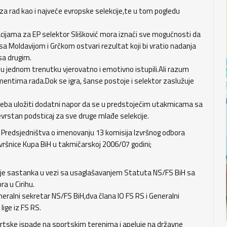
za rad kao i najveće evropske selekcije,te u tom pogledu
acijama za EP selektor Slišković mora iznaći sve mogućnosti da
sa Moldavijom i Grčkom ostvari rezultat koji bi vratio nadanja
sa drugim.
su u jednom trenutku vjerovatno i emotivno istupili.Ali razum
entima rada.Dok se igra, šanse postoje i selektor zaslužuje
 treba uložiti dodatni napor da se u predstojećim utakmicama sa
vrstan podsticaj za sve druge mlađe selekcije.
 Predsjedništva o imenovanju 13 komisija Izvršnog odbora
 završnice Kupa BiH u takmičarskoj 2006/07 godini;
anje sastanka u vezi sa usaglašavanjem Statuta NS/FS BiH sa
ra u Cirihu.
eralni sekretar NS/FS BiH,dva člana IO FS RS i Generalni
lige iz FS RS.
portske ispade na sportskim terenima i apeluje na državne