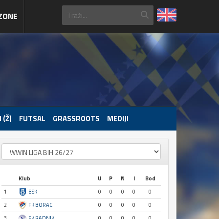
ZONE
 (Ž)
FUTSAL
GRASSROOTS
MEDIJI
Klub
U
P
N
I
Bod
1
BSK
0
0
0
0
0
2
FK BORAC
0
0
0
0
0
3
FK RADNIK
0
0
0
0
0