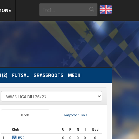
ZONE
 (Ž)
FUTSAL
GRASSROOTS
MEDIJI
Tabela
Raspored 1. kola
Klub
U
P
N
I
Bod
1
BSK
0
0
0
0
0