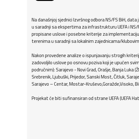
Na današnjoj sjednici Izvršnog odbora NS/FS BiH, data
u saradnji sa ekspertima za infrastrukturu UEFA i NS/F
propisane uslove i posebne kriterije za implementacij
terenima u saradnji sa lokalnim zajednicama/klubovim
Nakon provedene analize o ispunjavanju strogih kriterija 
zadovoljilo uslove po osnovu poziva koji je upućen s
područnim): Sarajevo - Novi Grad, Orašje, Banja Luka (Ž
Srebrenik, Ljubuški, Prijedor, Sanski Most, Čitluk, Saraje
Sarajevo – Centar, Mostar-Kruševo,Goražde,Visoko, Bihać
Projekat će biti sufinansiran od strane UEFA (UEFA HatT