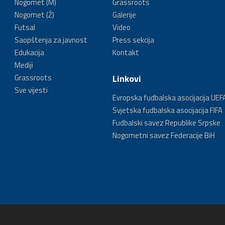
Nogomet (M)
Grassroots
Nogomet (Ž)
Galerije
Futsal
Video
Saopštenja za javnost
Press sekcija
Edukacija
Kontakt
Mediji
Grassroots
Linkovi
Sve vijesti
Evropska fudbalska asocijacija UEF
Svjetska fudbalska asocijacija FIFA
Fudbalski savez Republike Srpske
Nogometni savez Federacije BiH