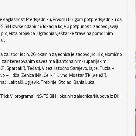
 je saglasnost Predsjedniku, Prvom i Drugom potpredsjedniku da
S BiH izvrše odabir 18 lokacija koje u potpunosti zadovoljavaju
u projekta projekta „Ugradnja vještačke trave na pomoćnim
a“.
za izbor istih, 26 lokalnih zajednica je zadovoljilo, ili djelomično
vim zainteresovanim savezima (kantonalnim/županijskim i
KF „Spartak“), Tešanj, Vitez, Istočno Sarajevo, Jajce, Tuzla –
vo – Ilidža, Zenica (NK „Čelik“), Livno, Mostar (FK „Velež“),
, Laktaši, Ugljevik, Trebinje, Stolac i Banja Luka.
rick VI programa), NS/FS BiH i lokalnih zajednica/klubova iz BiH.