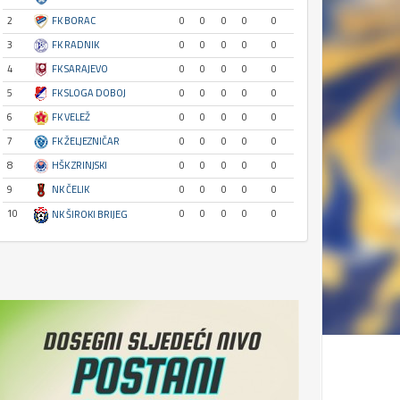
2
FK BORAC
0
0
0
0
0
3
FK RADNIK
0
0
0
0
0
4
FK SARAJEVO
0
0
0
0
0
5
FK SLOGA DOBOJ
0
0
0
0
0
6
FK VELEŽ
0
0
0
0
0
7
FK ŽELJEZNIČAR
0
0
0
0
0
8
HŠK ZRINJSKI
0
0
0
0
0
9
NK ČELIK
0
0
0
0
0
10
0
0
0
0
0
NK ŠIROKI BRIJEG