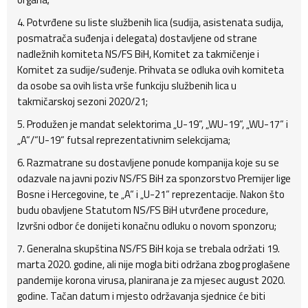
4. Potvrđene su liste službenih lica (sudija, asistenata sudija,
posmatrača suđenja i delegata) dostavljene od strane
nadležnih komiteta NS/FS BiH, Komitet za takmičenje i
Komitet za sudije/suđenje. Prihvata se odluka ovih komiteta
da osobe sa ovih lista vrše funkciju službenih lica u
takmičarskoj sezoni 2020/21;
5. Produžen je mandat selektorima „U-19“, „WU-19“, „WU-17“ i
„A“/“U-19“ futsal reprezentativnim selekcijama;
6. Razmatrane su dostavljene ponude kompanija koje su se
odazvale na javni poziv NS/FS BiH za sponzorstvo Premijer lige
Bosne i Hercegovine, te „A“ i „U-21“ reprezentacije. Nakon što
budu obavljene Statutom NS/FS BiH utvrđene procedure,
Izvršni odbor će donijeti konačnu odluku o novom sponzoru;
7. Generalna skupština NS/FS BiH koja se trebala održati 19.
marta 2020. godine, ali nije mogla biti održana zbog proglašene
pandemije korona virusa, planirana je za mjesec august 2020.
godine. Tačan datum i mjesto održavanja sjednice će biti