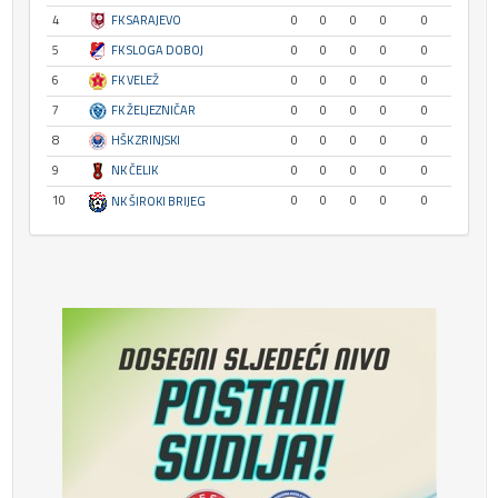
4
FK SARAJEVO
0
0
0
0
0
5
FK SLOGA DOBOJ
0
0
0
0
0
6
FK VELEŽ
0
0
0
0
0
7
FK ŽELJEZNIČAR
0
0
0
0
0
8
HŠK ZRINJSKI
0
0
0
0
0
9
NK ČELIK
0
0
0
0
0
10
0
0
0
0
0
NK ŠIROKI BRIJEG