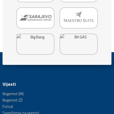
Vijesti
Nogomet (M)
Nogomet (Ž)
Futsal
Saopštenja za javnost