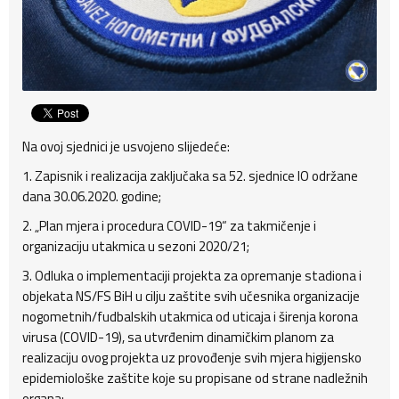
Na ovoj sjednici je usvojeno slijedeće:
1. Zapisnik i realizacija zaključaka sa 52. sjednice IO održane
dana 30.06.2020. godine;
2. „Plan mjera i procedura COVID-19“ za takmičenje i
organizaciju utakmica u sezoni 2020/21;
3. Odluka o implementaciji projekta za opremanje stadiona i
objekata NS/FS BiH u cilju zaštite svih učesnika organizacije
nogometnih/fudbalskih utakmica od uticaja i širenja korona
virusa (COVID-19), sa utvrđenim dinamičkim planom za
realizaciju ovog projekta uz provođenje svih mjera higijensko
epidemiološke zaštite koje su propisane od strane nadležnih
organa;