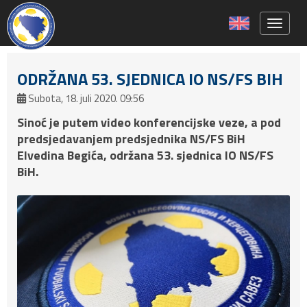
Toggle 
ODRŽANA 53. SJEDNICA IO NS/FS BIH
Subota, 18. juli 2020. 09:56
Sinoć je putem video konferencijske veze, a pod
predsjedavanjem predsjednika NS/FS BiH
Elvedina Begića, održana 53. sjednica IO NS/FS
BiH.