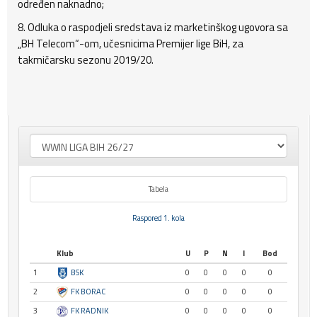
određen naknadno;
8. Odluka o raspodjeli sredstava iz marketinškog ugovora sa
„BH Telecom“-om, učesnicima Premijer lige BiH, za
takmičarsku sezonu 2019/20.
Tabela
Raspored 1. kola
Klub
U
P
N
I
Bod
1
BSK
0
0
0
0
0
2
FK BORAC
0
0
0
0
0
3
FK RADNIK
0
0
0
0
0