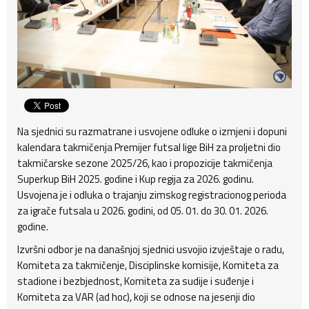
Na sjednici su razmatrane i usvojene odluke o izmjeni i dopuni
kalendara takmičenja Premijer futsal lige BiH za proljetni dio
takmičarske sezone 2025/26, kao i propozicije takmičenja
Superkup BiH 2025. godine i Kup regija za 2026. godinu.
Usvojena je i odluka o trajanju zimskog registracionog perioda
za igrače futsala u 2026. godini, od 05. 01. do 30. 01. 2026.
godine.
Izvršni odbor je na današnjoj sjednici usvojio izvještaje o radu,
Komiteta za takmičenje, Disciplinske komisije, Komiteta za
stadione i bezbjednost, Komiteta za sudije i suđenje i
Komiteta za VAR (ad hoc), koji se odnose na jesenji dio