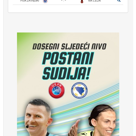
HŠK ZRINJSKI
- : -
NK ČELIK