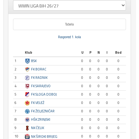
Tabela
Raspored 1. kola
Klub
U
P
N
I
Bod
1
BSK
0
0
0
0
0
2
FK BORAC
0
0
0
0
0
3
FK RADNIK
0
0
0
0
0
4
FK SARAJEVO
0
0
0
0
0
5
FK SLOGA DOBOJ
0
0
0
0
0
6
FK VELEŽ
0
0
0
0
0
7
FK ŽELJEZNIČAR
0
0
0
0
0
8
HŠK ZRINJSKI
0
0
0
0
0
9
NK ČELIK
0
0
0
0
0
10
0
0
0
0
0
NK ŠIROKI BRIJEG