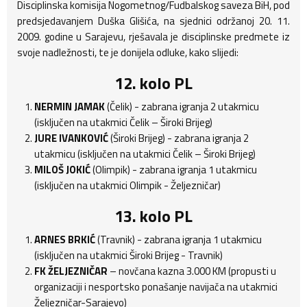
Disciplinska komisija Nogometnog/Fudbalskog saveza BiH, pod
predsjedavanjem Duška Glišića, na sjednici održanoj 20. 11.
2009. godine u Sarajevu, rješavala je disciplinske predmete iz
svoje nadležnosti, te je donijela odluke, kako slijedi:
12. kolo PL
NERMIN JAMAK
(Čelik) - zabrana igranja 2 utakmicu
(isključen na utakmici Čelik – Široki Brijeg)
JURE IVANKOVIĆ
(Široki Brijeg) - zabrana igranja 2
utakmicu (isključen na utakmici Čelik – Široki Brijeg)
MILOŠ JOKIĆ
(Olimpik) - zabrana igranja 1 utakmicu
(isključen na utakmici Olimpik - Željezničar)
13. kolo PL
ARNES BRKIĆ
(Travnik) - zabrana igranja 1 utakmicu
(isključen na utakmici Široki Brijeg - Travnik)
FK ŽELJEZNIČAR
– novčana kazna 3.000 KM (propusti u
organizaciji i nesportsko ponašanje navijača na utakmici
Željezničar-Sarajevo)