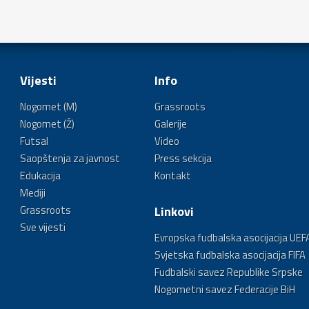
Vijesti
Info
Nogomet (M)
Grassroots
Nogomet (Ž)
Galerije
Futsal
Video
Saopštenja za javnost
Press sekcija
Edukacija
Kontakt
Mediji
Grassroots
Linkovi
Sve vijesti
Evropska fudbalska asocijacija UEF
Svjetska fudbalska asocijacija FIFA
Fudbalski savez Republike Srpske
Nogometni savez Federacije BiH