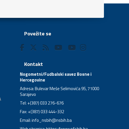
Povežite se
Kontakt
Nogometni/Fudbalski savez Bosne i
Hercegovine
Adresa: Bulevar Meše Selimovića 95, 71000
Sarajevo
A
Tel: +(387) 033 276-676
Fax: +(387) 033 444-332
Email:
info_nsbih@nsbih.ba
Web stranica: https://www.nfsbih.ba