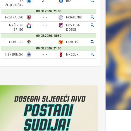
FK
2 : 1
BSK
ŽELJEZNIČAR
08.08.2026. 21:00
FK SARAJEVO
- : -
FK RADNIK
NK ŠIROKI
- : -
FK SLOGA
BRIJEG
DOBOJ
09.08.2026. 18:30
FK BORAC
- : -
FK VELEŽ
09.08.2026. 21:00
HŠK ZRINJSKI
- : -
NK ČELIK