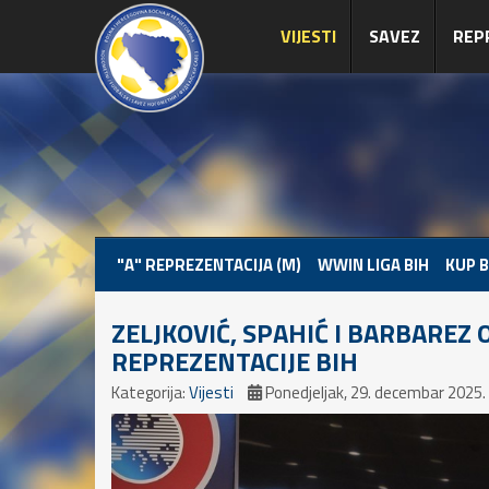
VIJESTI
SAVEZ
REP
"A" REPREZENTACIJA (M)
WWIN LIGA BIH
KUP B
ZELJKOVIĆ, SPAHIĆ I BARBAREZ 
REPREZENTACIJE BIH
Kategorija:
Vijesti
Ponedjeljak, 29. decembar 2025.