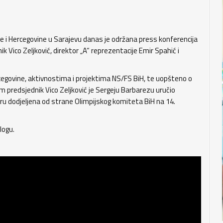
 Hercegovine u Sarajevu danas je održana press konferencija
k Vico Zeljković, direktor „A“ reprezentacije Emir Spahić i
ercegovine, aktivnostima i projektima NS/FS BiH, te uopšteno o
 predsjednik Vico Zeljković je Sergeju Barbarezu uručio
u dodjeljena od strane Olimpijskog komiteta BiH na 14.
logu.