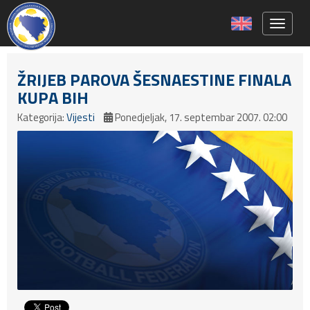
Toggle 
ŽRIJEB PAROVA ŠESNAESTINE FINALA
KUPA BIH
Kategorija:
Vijesti
Ponedjeljak, 17. septembar 2007. 02:00