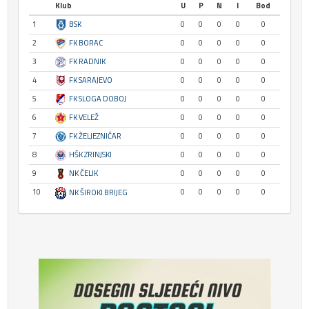
Klub
U
P
N
I
Bod
1
BSK
0
0
0
0
0
2
FK BORAC
0
0
0
0
0
3
FK RADNIK
0
0
0
0
0
4
FK SARAJEVO
0
0
0
0
0
5
FK SLOGA DOBOJ
0
0
0
0
0
6
FK VELEŽ
0
0
0
0
0
7
FK ŽELJEZNIČAR
0
0
0
0
0
8
HŠK ZRINJSKI
0
0
0
0
0
9
NK ČELIK
0
0
0
0
0
10
0
0
0
0
0
NK ŠIROKI BRIJEG