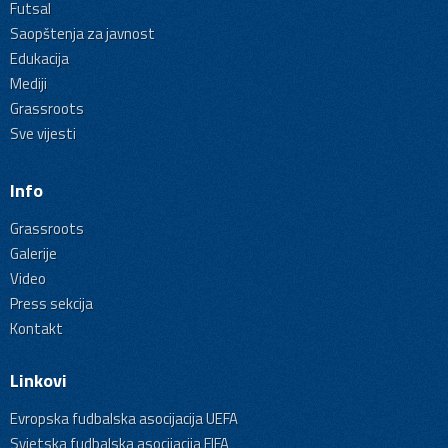
Futsal
Saopštenja za javnost
Edukacija
Mediji
Grassroots
Sve vijesti
Info
Grassroots
Galerije
Video
Press sekcija
Kontakt
Linkovi
Evropska fudbalska asocijacija UEFA
Svjetska fudbalska asocijacija FIFA