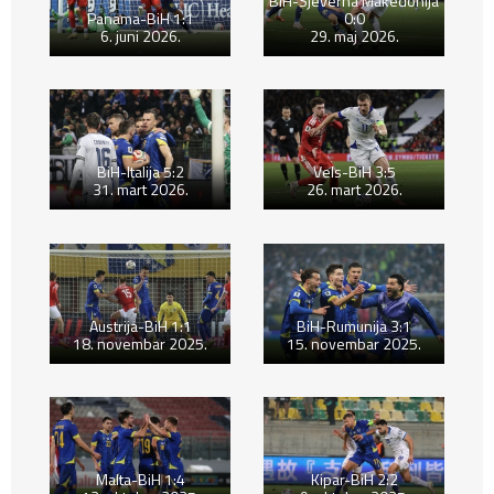
BiH-Sjeverna Makedonija
Panama-BiH 1:1
0:0
6. juni 2026.
29. maj 2026.
BiH-Italija 5:2
Vels-BiH 3:5
31. mart 2026.
26. mart 2026.
Austrija-BiH 1:1
BiH-Rumunija 3:1
18. novembar 2025.
15. novembar 2025.
Malta-BiH 1:4
Kipar-BiH 2:2