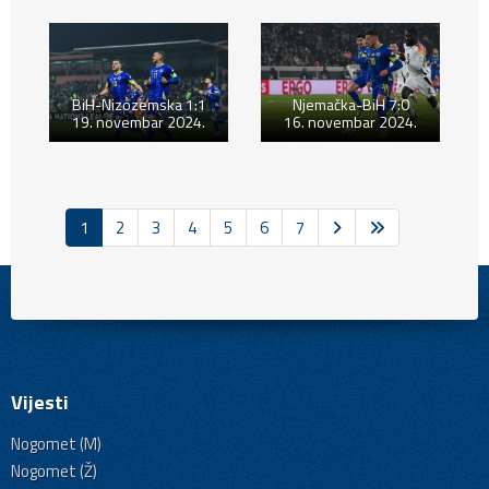
BiH-Nizozemska 1:1
Njemačka-BiH 7:0
19. novembar 2024.
16. novembar 2024.
1
2
3
4
5
6
7
Vijesti
Nogomet (M)
Nogomet (Ž)