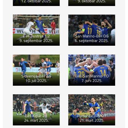
12. oktobar 2025.
9. oktobar 2025.
BiH-Austrija 1:2
San Marino-BiH 0:6
9. septembar 2025.
6. septembar 2025.
Slovenija-BiH 2:1
BiH-San Marino 1:0
10. juli 2025.
7. juni 2025.
BiH-Kipar 2:1
Rumunija-BiH 0:1
24. mart 2025.
21. mart 2025.