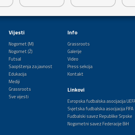
Vijesti
Info
Nogomet (M)
Grassroots
Nogomet (Ž)
Galerije
Futsal
Video
Saopštenja za javnost
Press sekcija
Edukacija
Kontakt
Mediji
Grassroots
Linkovi
Sve vijesti
Evropska fudbalska asocijacija UEF
Svjetska fudbalska asocijacija FIFA
Fudbalski savez Republike Srpske
Nogometni savez Federacije BiH