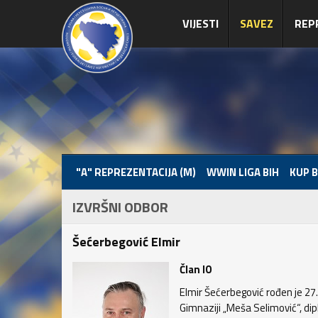
VIJESTI
SAVEZ
REP
"A" REPREZENTACIJA (M)
WWIN LIGA BIH
KUP B
IZVRŠNI ODBOR
Šećerbegović Elmir
Član IO
Elmir Šećerbegović rođen je 27
Gimnaziji „Meša Selimović“, di