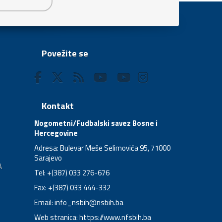
Povežite se
Kontakt
Nogometni/Fudbalski savez Bosne i
Hercegovine
Adresa: Bulevar Meše Selimovića 95, 71000
Sarajevo
A
Tel: +(387) 033 276-676
Fax: +(387) 033 444-332
Email:
info_nsbih@nsbih.ba
Web stranica: https://www.nfsbih.ba