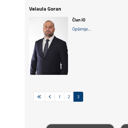
Velaula Goran
Član IO
Opširnije...
1
2
3