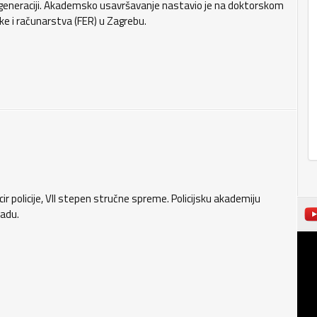
u generaciji. Akademsko usavršavanje nastavio je na doktorskom
ke i računarstva (FER) u Zagrebu.
ir policije, VII stepen stručne spreme. Policijsku akademiju
radu.