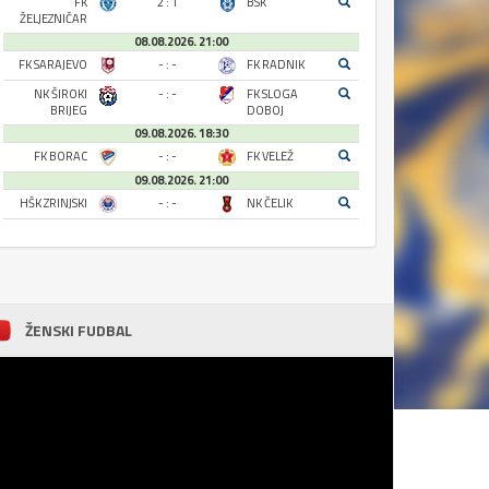
FK
2 : 1
BSK
ŽELJEZNIČAR
08.08.2026. 21:00
FK SARAJEVO
- : -
FK RADNIK
NK ŠIROKI
- : -
FK SLOGA
BRIJEG
DOBOJ
09.08.2026. 18:30
FK BORAC
- : -
FK VELEŽ
09.08.2026. 21:00
HŠK ZRINJSKI
- : -
NK ČELIK
ŽENSKI FUDBAL