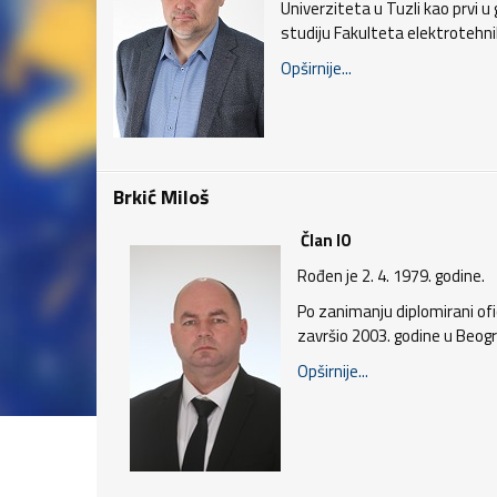
Univerziteta u Tuzli kao prvi 
studiju Fakulteta elektrotehni
Opširnije...
Brkić Miloš
Član IO
Rođen je 2. 4. 1979. godine.
Po zanimanju diplomirani ofic
završio 2003. godine u Beog
Opširnije...