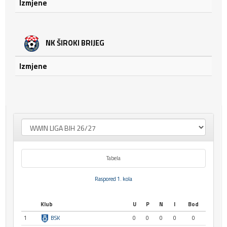
Izmjene
NK ŠIROKI BRIJEG
Izmjene
Tabela
Raspored 1. kola
Klub
U
P
N
I
Bod
1
BSK
0
0
0
0
0