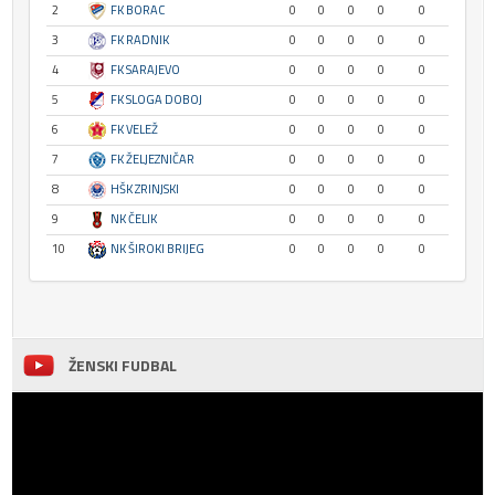
2
FK BORAC
0
0
0
0
0
3
FK RADNIK
0
0
0
0
0
4
FK SARAJEVO
0
0
0
0
0
5
FK SLOGA DOBOJ
0
0
0
0
0
6
FK VELEŽ
0
0
0
0
0
7
FK ŽELJEZNIČAR
0
0
0
0
0
8
HŠK ZRINJSKI
0
0
0
0
0
9
NK ČELIK
0
0
0
0
0
10
NK ŠIROKI BRIJEG
0
0
0
0
0
ŽENSKI FUDBAL