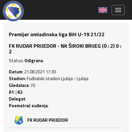
Toggle 
Premijer omladinska liga BiH U-19 21/22
FK RUDAR PRIJEDOR - NK ŠIROKI BRIJEG (0 : 2) 0 :
2
Status:
Odigrana
Datum
: 21.08.2021 17:30
Stadion
: Fudbalski stadion Ljubija - Ljubija
Gledalaca
: 70
A1
: |
A2
:
Delegat
:
Posmatrač suđenja
:
FK RUDAR PRIJEDOR