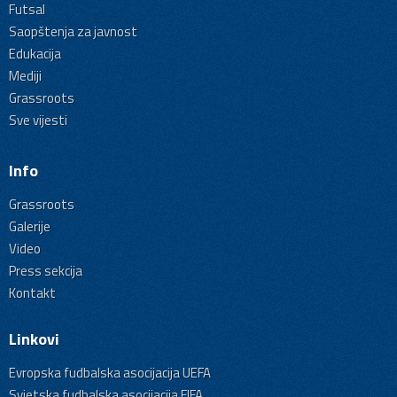
Futsal
Saopštenja za javnost
Edukacija
Mediji
Grassroots
Sve vijesti
Info
Grassroots
Galerije
Video
Press sekcija
Kontakt
Linkovi
Evropska fudbalska asocijacija UEFA
Svjetska fudbalska asocijacija FIFA