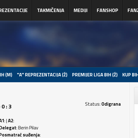
REZENTACIJE
TAKMIČENJA
MEDIJI
FANSHOP
FAN
IH (M)
"A" REPREZENTACIJA (Ž)
PREMIJER LIGA BIH (Ž)
KUP BIH
Status:
Odigrana
0 : 3
A1
: |
A2
:
Delegat
: Berin Pilav
Posmatrač suđenja
: