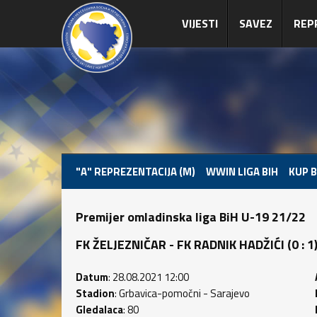
VIJESTI
SAVEZ
REP
"A" REPREZENTACIJA (M)
WWIN LIGA BIH
KUP B
Premijer omladinska liga BiH U-19 21/22
FK ŽELJEZNIČAR - FK RADNIK HADŽIĆI (0 : 1) 
Datum
: 28.08.2021 12:00
Stadion
: Grbavica-pomočni - Sarajevo
Gledalaca
: 80