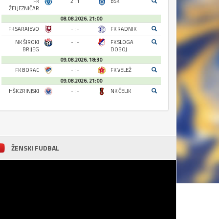
FK
2 : 1
BSK
ŽELJEZNIČAR
08.08.2026. 21:00
FK SARAJEVO
- : -
FK RADNIK
NK ŠIROKI
- : -
FK SLOGA
BRIJEG
DOBOJ
09.08.2026. 18:30
FK BORAC
- : -
FK VELEŽ
09.08.2026. 21:00
HŠK ZRINJSKI
- : -
NK ČELIK
ŽENSKI FUDBAL