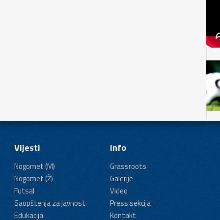
Vijesti
Info
Nogomet (M)
Grassroots
Nogomet (Ž)
Galerije
Futsal
Video
Saopštenja za javnost
Press sekcija
Edukacija
Kontakt