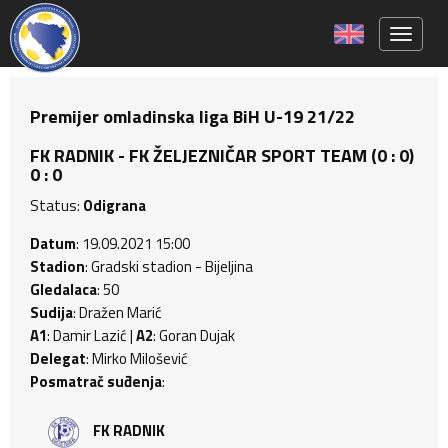
Toggle 
Premijer omladinska liga BiH U-19 21/22
FK RADNIK - FK ŽELJEZNIČAR SPORT TEAM (0 : 0)
0 : 0
Status:
Odigrana
Datum
: 19.09.2021 15:00
Stadion
: Gradski stadion - Bijeljina
Gledalaca
: 50
Sudija
: Dražen Marić
A1
: Damir Lazić |
A2
: Goran Dujak
Delegat
: Mirko Milošević
Posmatrač suđenja
:
FK RADNIK