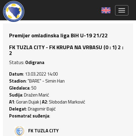
Toggle 
Premijer omladinska liga BiH U-19 21/22
FK TUZLA CITY - FK KRUPA NA VRBASU (0 : 1) 2 :
2
Status:
Odigrana
Datum
: 13.03.2022 14:00
Stadion
: "BARE" - Simin Han
Gledalaca
: 50
Sudija
: Dražen Marić
A1
: Goran Dujak |
A2
: Slobodan Marković
Delegat
: Dragomir Đajić
Posmatrač suđenja
:
FK TUZLA CITY