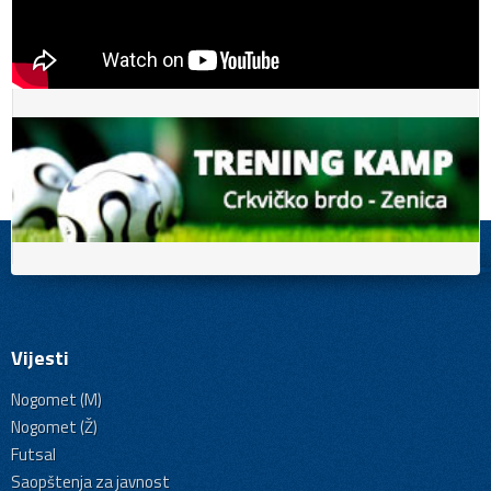
Vijesti
Nogomet (M)
Nogomet (Ž)
Futsal
Saopštenja za javnost