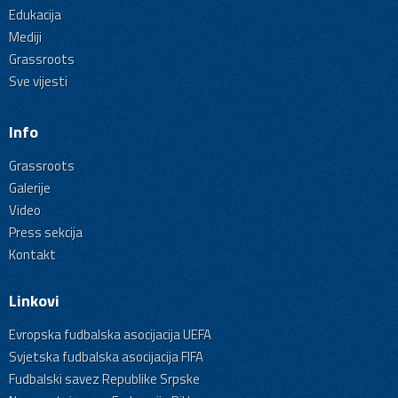
Edukacija
Mediji
Grassroots
Sve vijesti
Info
Grassroots
Galerije
Video
Press sekcija
Kontakt
Linkovi
Evropska fudbalska asocijacija UEFA
Svjetska fudbalska asocijacija FIFA
Fudbalski savez Republike Srpske