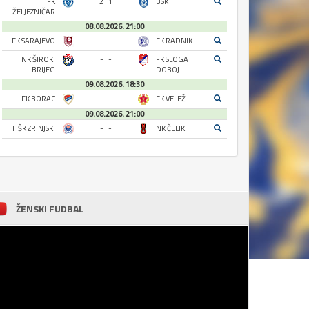
FK
2 : 1
BSK
ŽELJEZNIČAR
08.08.2026. 21:00
FK SARAJEVO
- : -
FK RADNIK
NK ŠIROKI
- : -
FK SLOGA
BRIJEG
DOBOJ
09.08.2026. 18:30
FK BORAC
- : -
FK VELEŽ
09.08.2026. 21:00
HŠK ZRINJSKI
- : -
NK ČELIK
ŽENSKI FUDBAL