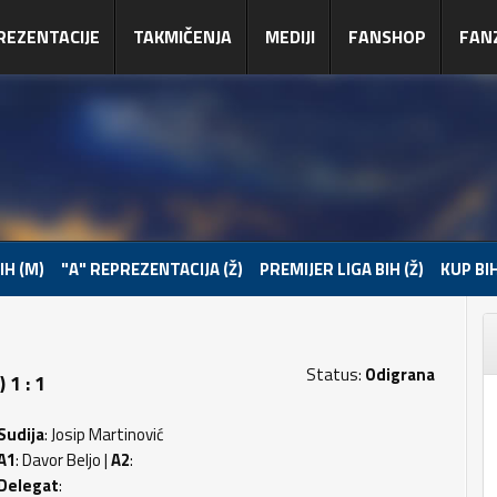
REZENTACIJE
TAKMIČENJA
MEDIJI
FANSHOP
FAN
IH (M)
"A" REPREZENTACIJA (Ž)
PREMIJER LIGA BIH (Ž)
KUP BIH
Status:
Odigrana
 1 : 1
Sudija
: Josip Martinović
A1
: Davor Beljo |
A2
:
Delegat
: