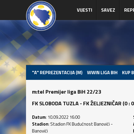
VIJESTI
SAVEZ
REP
"A" REPREZENTACIJA (M)
WWIN LIGA BIH
KUP B
m:tel Premijer liga BiH 22/23
FK SLOBODA TUZLA - FK ŽELJEZNIČAR (0 : 0)
Datum
: 10.09.2022 16:00
Stadion
: Stadion FK Budućnost Banovići -
Banovići