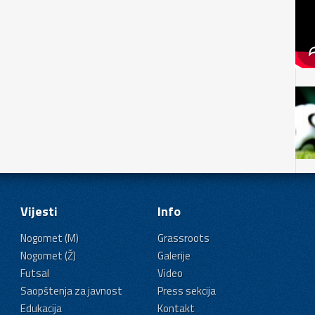
Vijesti
Info
Nogomet (M)
Grassroots
Nogomet (Ž)
Galerije
Futsal
Video
Saopštenja za javnost
Press sekcija
Edukacija
Kontakt