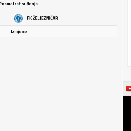
Posmatrač suđenja
:
FK ŽELJEZNIČAR
Izmjene