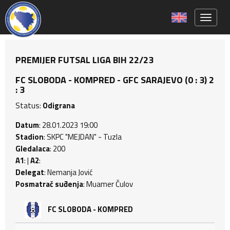
Toggle 
PREMIJER FUTSAL LIGA BIH 22/23
FC SLOBODA - KOMPRED - GFC SARAJEVO (0 : 3) 2
: 3
Status:
Odigrana
Datum
: 28.01.2023 19:00
Stadion
: SKPC "MEJDAN" - Tuzla
Gledalaca
: 200
A1
: |
A2
:
Delegat
: Nemanja Jović
Posmatrač suđenja
: Muamer Čulov
FC SLOBODA - KOMPRED