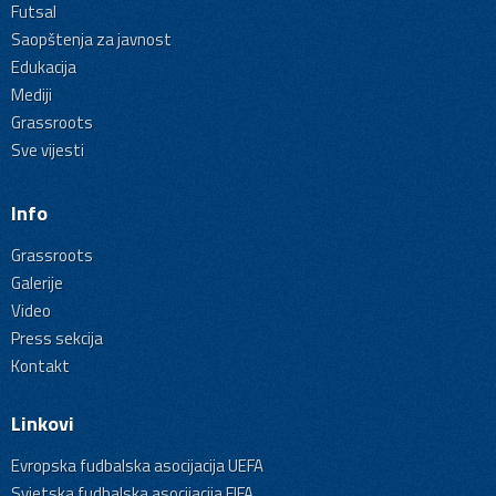
Futsal
Saopštenja za javnost
Edukacija
Mediji
Grassroots
Sve vijesti
Info
Grassroots
Galerije
Video
Press sekcija
Kontakt
Linkovi
Evropska fudbalska asocijacija UEFA
Svjetska fudbalska asocijacija FIFA