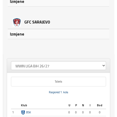
Izmjene
GFC SARAJEVO
Izmjene
Tabela
Raspored 1. kola
Klub
U
P
N
I
Bod
1
BSK
0
0
0
0
0