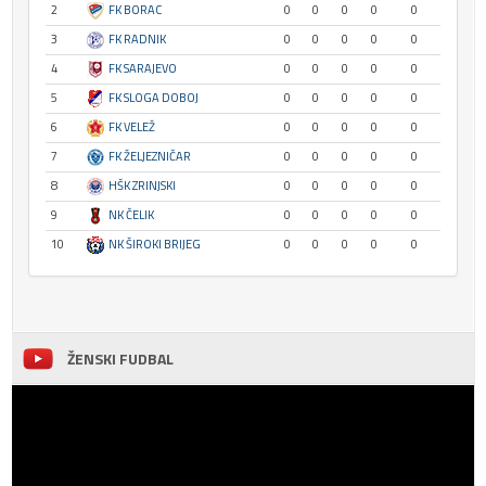
2
FK BORAC
0
0
0
0
0
3
FK RADNIK
0
0
0
0
0
4
FK SARAJEVO
0
0
0
0
0
5
FK SLOGA DOBOJ
0
0
0
0
0
6
FK VELEŽ
0
0
0
0
0
7
FK ŽELJEZNIČAR
0
0
0
0
0
8
HŠK ZRINJSKI
0
0
0
0
0
9
NK ČELIK
0
0
0
0
0
10
NK ŠIROKI BRIJEG
0
0
0
0
0
ŽENSKI FUDBAL