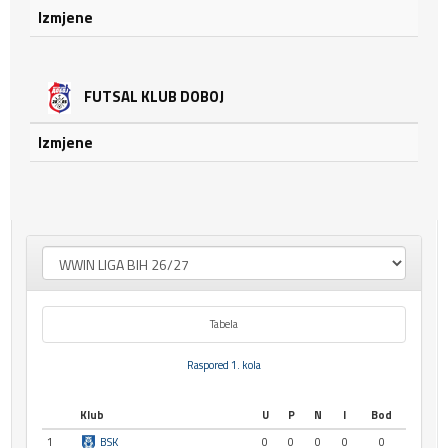
Izmjene
FUTSAL KLUB DOBOJ
Izmjene
Tabela
Raspored 1. kola
Klub
U
P
N
I
Bod
1
BSK
0
0
0
0
0