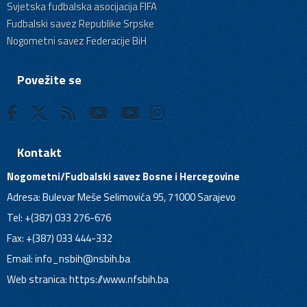
Svjetska fudbalska asocijacija FIFA
Fudbalski savez Republike Srpske
Nogometni savez Federacije BiH
Povežite se
Kontakt
Nogometni/Fudbalski savez Bosne i Hercegovine
Adresa: Bulevar Meše Selimovića 95, 71000 Sarajevo
Tel: +(387) 033 276-676
Fax: +(387) 033 444-332
Email:
info_nsbih@nsbih.ba
Web stranica: https://www.nfsbih.ba