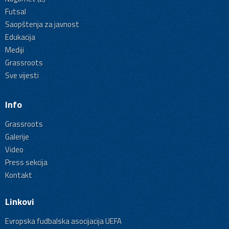
Futsal
Saopštenja za javnost
Edukacija
Mediji
Grassroots
Sve vijesti
Info
Grassroots
Galerije
Video
Press sekcija
Kontakt
Linkovi
Evropska fudbalska asocijacija UEFA