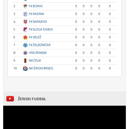
2
FK BORAC
0
0
0
0
0
3
FK RADNIK
0
0
0
0
0
4
FK SARAJEVO
0
0
0
0
0
5
FK SLOGA DOBOJ
0
0
0
0
0
6
FK VELEŽ
0
0
0
0
0
7
FK ŽELJEZNIČAR
0
0
0
0
0
8
HŠK ZRINJSKI
0
0
0
0
0
9
NK ČELIK
0
0
0
0
0
10
NK ŠIROKI BRIJEG
0
0
0
0
0
ŽENSKI FUDBAL