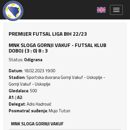
Toggle 
PREMIJER FUTSAL LIGA BIH 22/23
MNK SLOGA GORNJI VAKUF - FUTSAL KLUB
DOBOJ (3 : 0) 8 : 3
Status:
Odigrana
Datum
: 18.02.2023 19:00
Stadion
: Sportska dvorana Gornji Vakuf - Uskoplje -
Gornji Vakuf - Uskoplje
Gledalaca
: 500
A1
: |
A2
:
Delegat
: Adis Hadrović
Posmatrač suđenja
: Mujo Tutun
MNK SLOGA GORNJI VAKUF