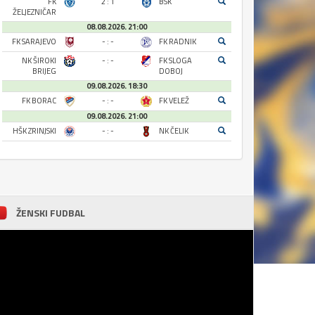
FK
2 : 1
BSK
ŽELJEZNIČAR
08.08.2026. 21:00
FK SARAJEVO
- : -
FK RADNIK
NK ŠIROKI
- : -
FK SLOGA
BRIJEG
DOBOJ
09.08.2026. 18:30
FK BORAC
- : -
FK VELEŽ
09.08.2026. 21:00
HŠK ZRINJSKI
- : -
NK ČELIK
ŽENSKI FUDBAL