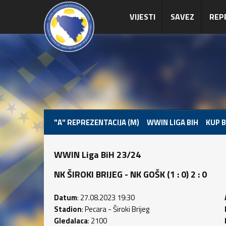
VIJESTI
SAVEZ
REP
"A" REPREZENTACIJA (M)
WWIN LIGA BIH
KUP B
WWIN Liga BiH 23/24
NK ŠIROKI BRIJEG - NK GOŠK (1 : 0) 2 : 0
Datum
: 27.08.2023 19:30
Stadion
: Pecara - Široki Brijeg
Gledalaca
: 2100