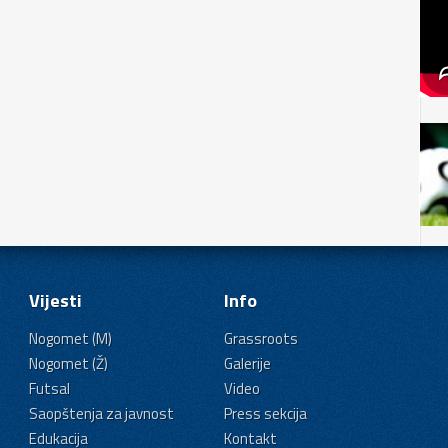
Vijesti
Info
Nogomet (M)
Grassroots
Nogomet (Ž)
Galerije
Futsal
Video
Saopštenja za javnost
Press sekcija
Edukacija
Kontakt