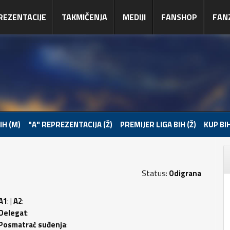
REZENTACIJE
TAKMIČENJA
MEDIJI
FANSHOP
FAN
IH (M)
"A" REPREZENTACIJA (Ž)
PREMIJER LIGA BIH (Ž)
KUP BIH
Status:
Odigrana
A1
: |
A2
:
Delegat
:
Posmatrač suđenja
: