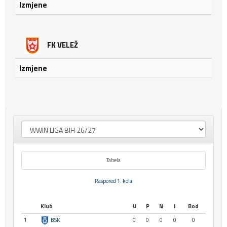
Izmjene
FK VELEŽ
Izmjene
Tabela
Raspored 1. kola
Klub
U
P
N
I
Bod
1
BSK
0
0
0
0
0