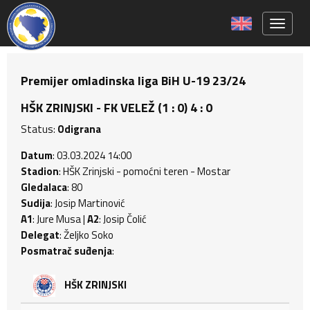
Toggle 
Premijer omladinska liga BiH U-19 23/24
HŠK ZRINJSKI - FK VELEŽ (1 : 0) 4 : 0
Status:
Odigrana
Datum
: 03.03.2024 14:00
Stadion
: HŠK Zrinjski - pomoćni teren - Mostar
Gledalaca
: 80
Sudija
: Josip Martinović
A1
: Jure Musa |
A2
: Josip Čolić
Delegat
: Željko Soko
Posmatrač suđenja
:
HŠK ZRINJSKI