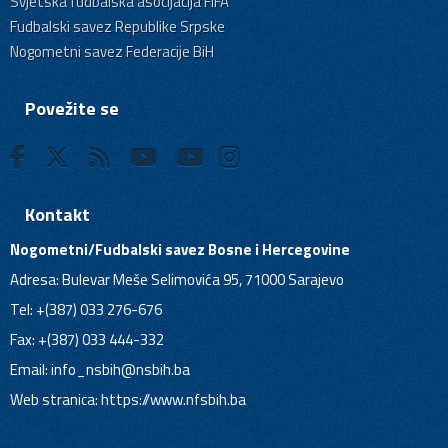
Svjetska fudbalska asocijacija FIFA
Fudbalski savez Republike Srpske
Nogometni savez Federacije BiH
Povežite se
Kontakt
Nogometni/Fudbalski savez Bosne i Hercegovine
Adresa: Bulevar Meše Selimovića 95, 71000 Sarajevo
Tel: +(387) 033 276-676
Fax: +(387) 033 444-332
Email:
info_nsbih@nsbih.ba
Web stranica: https://www.nfsbih.ba