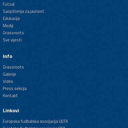
Futsal
Saopštenja za javnost
Edukacija
Mediji
Grassroots
Sve vijesti
Info
Grassroots
Galerije
Video
Press sekcija
Kontakt
Linkovi
Evropska fudbalska asocijacija UEFA