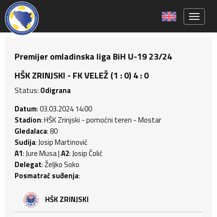
Toggle 
Premijer omladinska liga BiH U-19 23/24
HŠK ZRINJSKI - FK VELEŽ (1 : 0) 4 : 0
Status:
Odigrana
Datum
: 03.03.2024 14:00
Stadion
: HŠK Zrinjski - pomoćni teren - Mostar
Gledalaca
: 80
Sudija
: Josip Martinović
A1
: Jure Musa |
A2
: Josip Čolić
Delegat
: Željko Soko
Posmatrač suđenja
:
HŠK ZRINJSKI