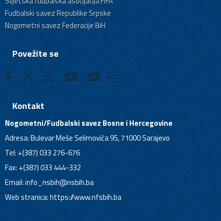
Svjetska fudbalska asocijacija FIFA
Fudbalski savez Republike Srpske
Nogometni savez Federacije BiH
Povežite se
Kontakt
Nogometni/Fudbalski savez Bosne i Hercegovine
Adresa: Bulevar Meše Selimovića 95, 71000 Sarajevo
Tel: +(387) 033 276-676
Fax: +(387) 033 444-332
Email:
info_nsbih@nsbih.ba
Web stranica: https://www.nfsbih.ba