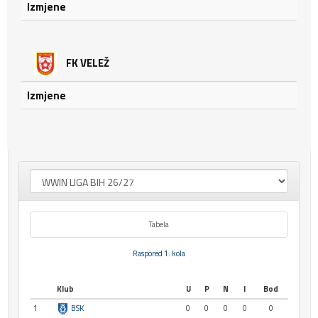
Izmjene
FK VELEŽ
Izmjene
Tabela
Raspored 1. kola
Klub
U
P
N
I
Bod
1
BSK
0
0
0
0
0