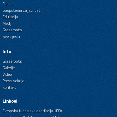
Futsal
Saopštenja za javnost
Edukacija
Mediji
Grassroots
Sve vijesti
Info
Grassroots
Galerije
Video
Press sekcija
Kontakt
Linkovi
Evropska fudbalska asocijacija UEFA