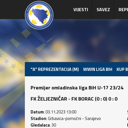
VIJESTI
SAVEZ
REP
"A" REPREZENTACIJA (M)
WWIN LIGA BIH
KUP B
Premijer omladinska liga BiH U-17 23/24
FK ŽELJEZNIČAR - FK BORAC (0 : 0) 0 : 0
Datum
: 03.11.2023 13:00
Stadion
: Grbavica-pomočni - Sarajevo
Gledalaca
: 30