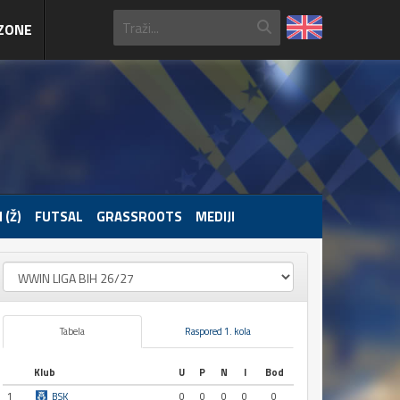
ZONE
 (Ž)
FUTSAL
GRASSROOTS
MEDIJI
Tabela
Raspored 1. kola
Klub
U
P
N
I
Bod
1
BSK
0
0
0
0
0