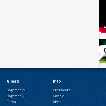
Vijesti
Info
Nogomet (M)
Grassroots
Nogomet (Ž)
Galerije
Futsal
Video