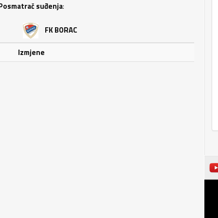
Posmatrač suđenja
:
FK BORAC
Izmjene