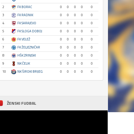
2
FK BORAC
0
0
0
0
0
3
FK RADNIK
0
0
0
0
0
4
FK SARAJEVO
0
0
0
0
0
5
FK SLOGA DOBOJ
0
0
0
0
0
6
FK VELEŽ
0
0
0
0
0
7
FK ŽELJEZNIČAR
0
0
0
0
0
8
HŠK ZRINJSKI
0
0
0
0
0
9
NK ČELIK
0
0
0
0
0
10
NK ŠIROKI BRIJEG
0
0
0
0
0
ŽENSKI FUDBAL