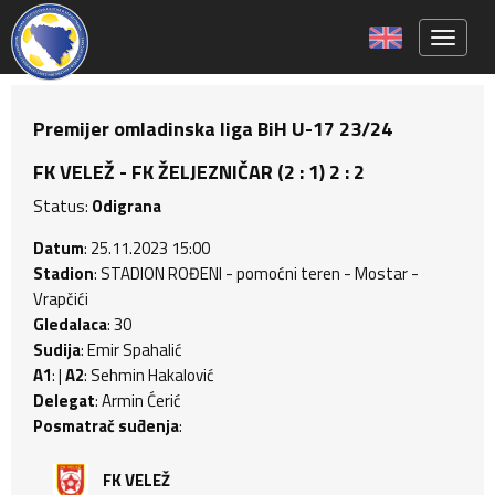
Toggle 
Premijer omladinska liga BiH U-17 23/24
FK VELEŽ - FK ŽELJEZNIČAR (2 : 1) 2 : 2
Status:
Odigrana
Datum
: 25.11.2023 15:00
Stadion
: STADION ROĐENI - pomoćni teren - Mostar -
Vrapčići
Gledalaca
: 30
Sudija
: Emir Spahalić
A1
: |
A2
: Sehmin Hakalović
Delegat
: Armin Ćerić
Posmatrač suđenja
:
FK VELEŽ