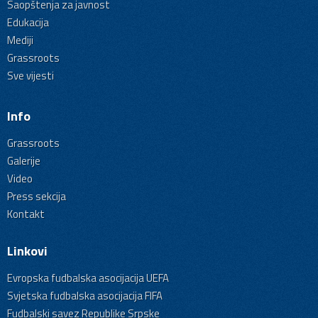
Saopštenja za javnost
Edukacija
Mediji
Grassroots
Sve vijesti
Info
Grassroots
Galerije
Video
Press sekcija
Kontakt
Linkovi
Evropska fudbalska asocijacija UEFA
Svjetska fudbalska asocijacija FIFA
Fudbalski savez Republike Srpske