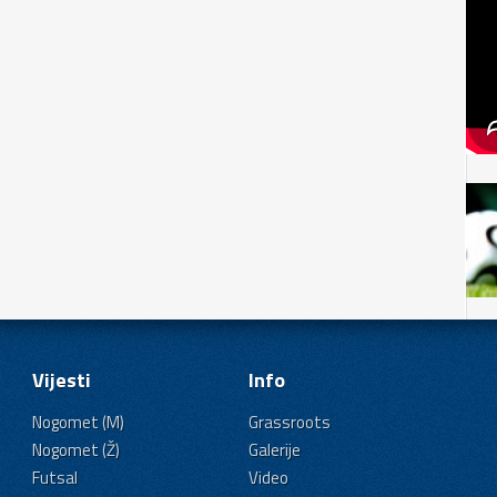
Vijesti
Info
Nogomet (M)
Grassroots
Nogomet (Ž)
Galerije
Futsal
Video