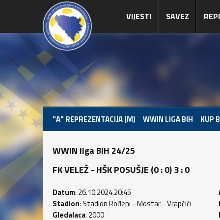
VIJESTI
SAVEZ
REP
"A" REPREZENTACIJA (M)
WWIN LIGA BIH
KUP B
WWIN liga BiH 24/25
FK VELEŽ - HŠK POSUŠJE (0 : 0) 3 : 0
Datum
: 26.10.2024 20:45
Stadion
: Stadion Rođeni - Mostar - Vrapčići
Gledalaca
: 2000