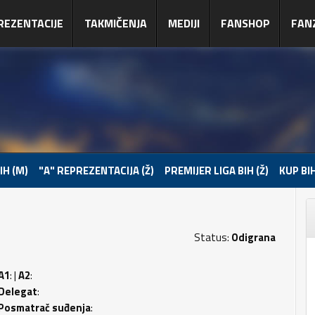
REZENTACIJE
TAKMIČENJA
MEDIJI
FANSHOP
FAN
IH (M)
"A" REPREZENTACIJA (Ž)
PREMIJER LIGA BIH (Ž)
KUP BIH
Status:
Odigrana
A1
: |
A2
:
Delegat
:
Posmatrač suđenja
: