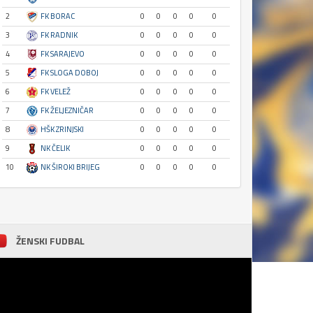
2
FK BORAC
0
0
0
0
0
3
FK RADNIK
0
0
0
0
0
4
FK SARAJEVO
0
0
0
0
0
5
FK SLOGA DOBOJ
0
0
0
0
0
6
FK VELEŽ
0
0
0
0
0
7
FK ŽELJEZNIČAR
0
0
0
0
0
8
HŠK ZRINJSKI
0
0
0
0
0
9
NK ČELIK
0
0
0
0
0
10
NK ŠIROKI BRIJEG
0
0
0
0
0
ŽENSKI FUDBAL