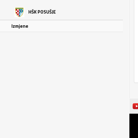
HŠK POSUŠJE
Izmjene