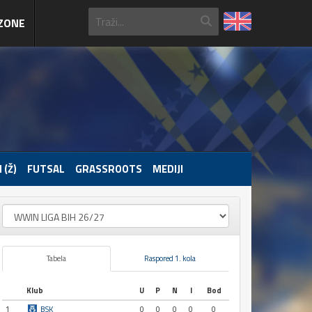
ZONE
 (Ž)
FUTSAL
GRASSROOTS
MEDIJI
Tabela
Raspored 1. kola
Klub
U
P
N
I
Bod
1
BSK
0
0
0
0
0