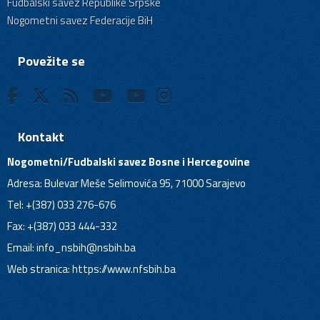
Fudbalski savez Republike Srpske
Nogometni savez Federacije BiH
Povežite se
Kontakt
Nogometni/Fudbalski savez Bosne i Hercegovine
Adresa: Bulevar Meše Selimovića 95, 71000 Sarajevo
Tel: +(387) 033 276-676
Fax: +(387) 033 444-332
Email:
info_nsbih@nsbih.ba
Web stranica: https://www.nfsbih.ba