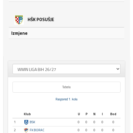
HŠK POSUŠJE
Izmjene
Tabela
Raspored 1. kola
Klub
U
P
N
I
Bod
1
BSK
0
0
0
0
0
2
FK BORAC
0
0
0
0
0