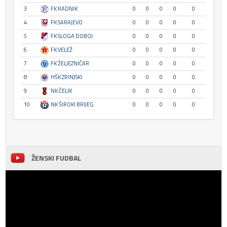
3
FK RADNIK
0
0
0
0
0
4
FK SARAJEVO
0
0
0
0
0
5
FK SLOGA DOBOJ
0
0
0
0
0
6
FK VELEŽ
0
0
0
0
0
7
FK ŽELJEZNIČAR
0
0
0
0
0
8
HŠK ZRINJSKI
0
0
0
0
0
9
NK ČELIK
0
0
0
0
0
10
NK ŠIROKI BRIJEG
0
0
0
0
0
ŽENSKI FUDBAL