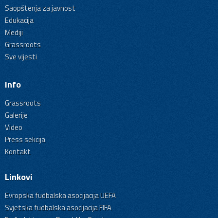
Saopštenja za javnost
Edukacija
Mediji
Grassroots
Sve vijesti
Info
Grassroots
Galerije
Video
Press sekcija
Kontakt
Linkovi
Evropska fudbalska asocijacija UEFA
Svjetska fudbalska asocijacija FIFA