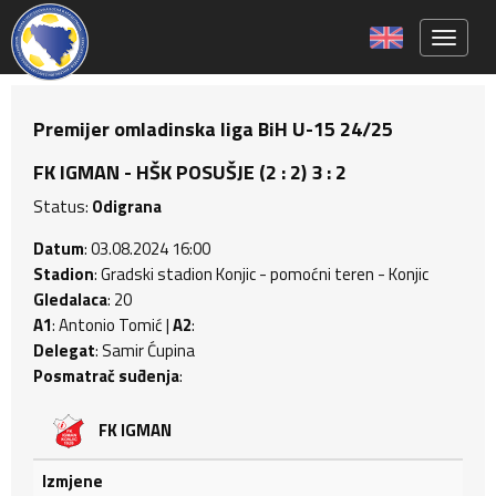
Toggle 
Premijer omladinska liga BiH U-15 24/25
FK IGMAN - HŠK POSUŠJE (2 : 2) 3 : 2
Status:
Odigrana
Datum
: 03.08.2024 16:00
Stadion
: Gradski stadion Konjic - pomoćni teren - Konjic
Gledalaca
: 20
A1
: Antonio Tomić |
A2
:
Delegat
: Samir Ćupina
Posmatrač suđenja
:
FK IGMAN
Izmjene