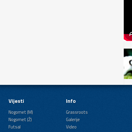
Vijesti
Info
Nogomet (M)
Grassroots
Nogomet (Ž)
Galerije
Futsal
Video