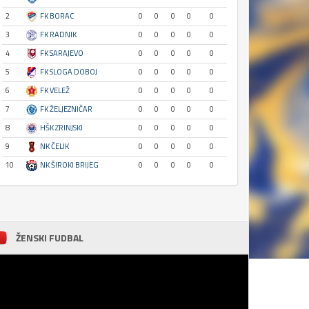
2
FK BORAC
0
0
0
0
0
3
FK RADNIK
0
0
0
0
0
4
FK SARAJEVO
0
0
0
0
0
5
FK SLOGA DOBOJ
0
0
0
0
0
6
FK VELEŽ
0
0
0
0
0
7
FK ŽELJEZNIČAR
0
0
0
0
0
8
HŠK ZRINJSKI
0
0
0
0
0
9
NK ČELIK
0
0
0
0
0
10
NK ŠIROKI BRIJEG
0
0
0
0
0
ŽENSKI FUDBAL