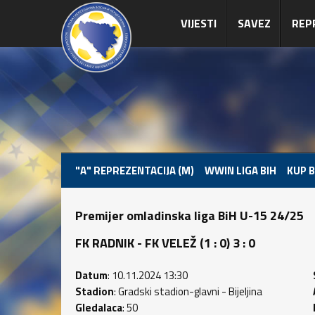
VIJESTI
SAVEZ
REP
"A" REPREZENTACIJA (M)
WWIN LIGA BIH
KUP B
Premijer omladinska liga BiH U-15 24/25
FK RADNIK - FK VELEŽ (1 : 0) 3 : 0
Datum
: 10.11.2024 13:30
Stadion
: Gradski stadion-glavni - Bijeljina
Gledalaca
: 50