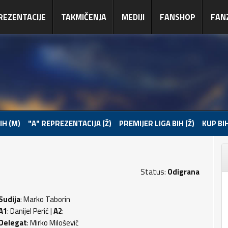
REZENTACIJE
TAKMIČENJA
MEDIJI
FANSHOP
FAN
IH (M)
"A" REPREZENTACIJA (Ž)
PREMIJER LIGA BIH (Ž)
KUP BIH
Status:
Odigrana
Sudija
: Marko Taborin
A1
: Danijel Perić |
A2
:
Delegat
: Mirko Milošević