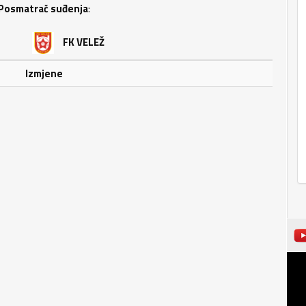
Posmatrač suđenja
:
FK VELEŽ
Izmjene