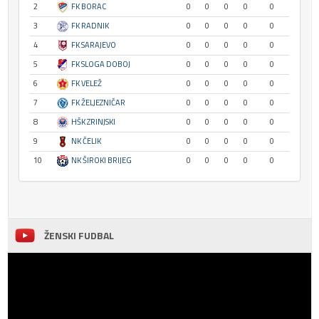
2
FK BORAC
0
0
0
0
0
3
FK RADNIK
0
0
0
0
0
4
FK SARAJEVO
0
0
0
0
0
5
FK SLOGA DOBOJ
0
0
0
0
0
6
FK VELEŽ
0
0
0
0
0
7
FK ŽELJEZNIČAR
0
0
0
0
0
8
HŠK ZRINJSKI
0
0
0
0
0
9
NK ČELIK
0
0
0
0
0
10
NK ŠIROKI BRIJEG
0
0
0
0
0
ŽENSKI FUDBAL