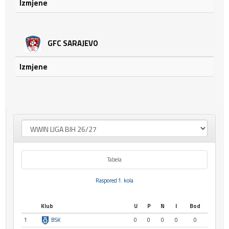
Izmjene
GFC SARAJEVO
Izmjene
Tabela
Raspored 1. kola
Klub
U
P
N
I
Bod
1
BSK
0
0
0
0
0