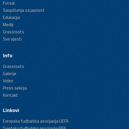
Futsal
Saopštenja za javnost
Edukacija
Mediji
Grassroots
Sve vijesti
Info
Grassroots
Galerije
Video
Press sekcija
Kontakt
Linkovi
Evropska fudbalska asocijacija UEFA
Svjetska fudbalska asocijacija FIFA