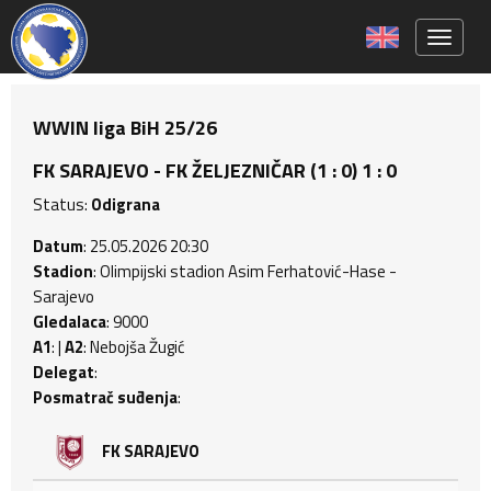
Toggle 
WWIN liga BiH 25/26
FK SARAJEVO - FK ŽELJEZNIČAR (1 : 0) 1 : 0
Status:
Odigrana
Datum
: 25.05.2026 20:30
Stadion
: Olimpijski stadion Asim Ferhatović-Hase -
Sarajevo
Gledalaca
: 9000
A1
: |
A2
: Nebojša Žugić
Delegat
:
Posmatrač suđenja
:
FK SARAJEVO