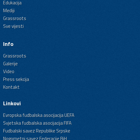
Edukacija
Mediji
Grassroots
Sve vijesti
Info
Grassroots
Galerije
Video
Press sekcija
Kontakt
Linkovi
Evropska fudbalska asocijacija UEFA
Svjetska fudbalska asocijacija FIFA
Fudbalski savez Republike Srpske
Nogometni savez Federacije BiH