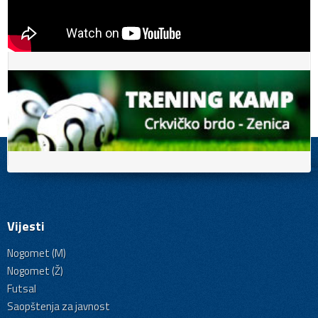
Vijesti
Nogomet (M)
Nogomet (Ž)
Futsal
Saopštenja za javnost