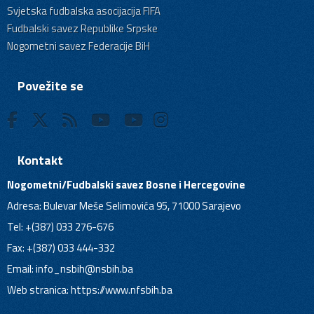
Svjetska fudbalska asocijacija FIFA
Fudbalski savez Republike Srpske
Nogometni savez Federacije BiH
Povežite se
Kontakt
Nogometni/Fudbalski savez Bosne i Hercegovine
Adresa: Bulevar Meše Selimovića 95, 71000 Sarajevo
Tel: +(387) 033 276-676
Fax: +(387) 033 444-332
Email:
info_nsbih@nsbih.ba
Web stranica: https://www.nfsbih.ba