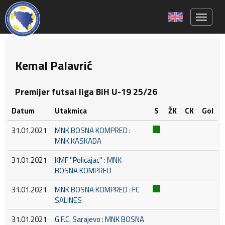
Toggle 
Kemal Palavrić
Premijer futsal liga BiH U-19 25/26
Datum
Utakmica
S
ŽK
CK
Gol
31.01.2021
MNK BOSNA KOMPRED :
MNK KASKADA
31.01.2021
KMF ''Policajac'' : MNK
BOSNA KOMPRED
31.01.2021
MNK BOSNA KOMPRED : FC
SALINES
31.01.2021
G.F.C. Sarajevo : MNK BOSNA