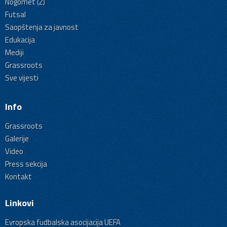
Nogomet (Ž)
Futsal
Saopštenja za javnost
Edukacija
Mediji
Grassroots
Sve vijesti
Info
Grassroots
Galerije
Video
Press sekcija
Kontakt
Linkovi
Evropska fudbalska asocijacija UEFA