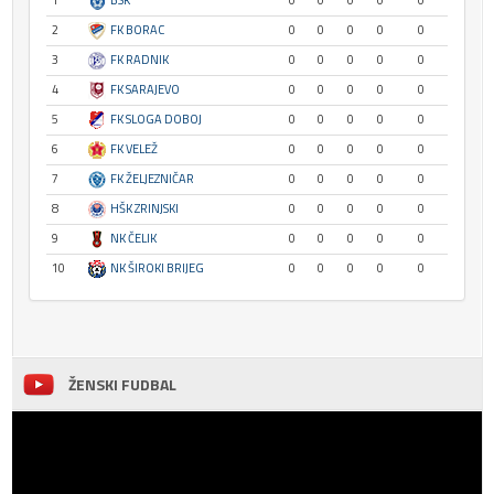
1
BSK
0
0
0
0
0
2
FK BORAC
0
0
0
0
0
3
FK RADNIK
0
0
0
0
0
4
FK SARAJEVO
0
0
0
0
0
5
FK SLOGA DOBOJ
0
0
0
0
0
6
FK VELEŽ
0
0
0
0
0
7
FK ŽELJEZNIČAR
0
0
0
0
0
8
HŠK ZRINJSKI
0
0
0
0
0
9
NK ČELIK
0
0
0
0
0
10
NK ŠIROKI BRIJEG
0
0
0
0
0
ŽENSKI FUDBAL