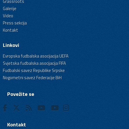
Grassroots
Galerije
Video
Press sekcija
Kontakt
Linkovi
Evropska fudbalska asocijacija UEFA
Svjetska fudbalska asocijacija FIFA
Fudbalski savez Republike Srpske
Nogometni savez Federacije BiH
Povežite se
Kontakt