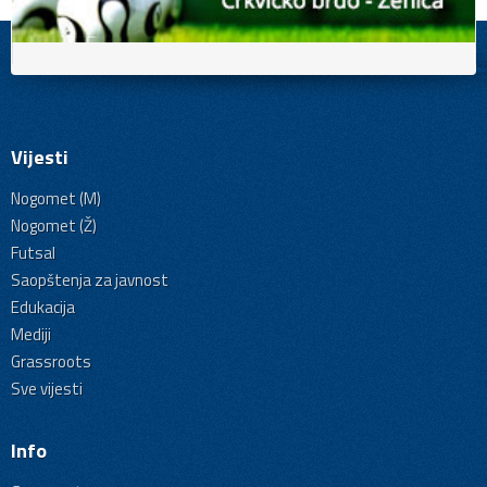
Vijesti
Nogomet (M)
Nogomet (Ž)
Futsal
Saopštenja za javnost
Edukacija
Mediji
Grassroots
Sve vijesti
Info