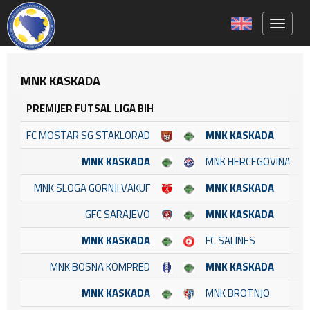
Toggle 
MNK KASKADA
PREMIJER FUTSAL LIGA BIH
FC MOSTAR SG STAKLORAD
MNK KASKADA
MNK KASKADA
MNK HERCEGOVINA
MNK SLOGA GORNJI VAKUF
MNK KASKADA
GFC SARAJEVO
MNK KASKADA
MNK KASKADA
FC SALINES
MNK BOSNA KOMPRED
MNK KASKADA
MNK KASKADA
MNK BROTNJO