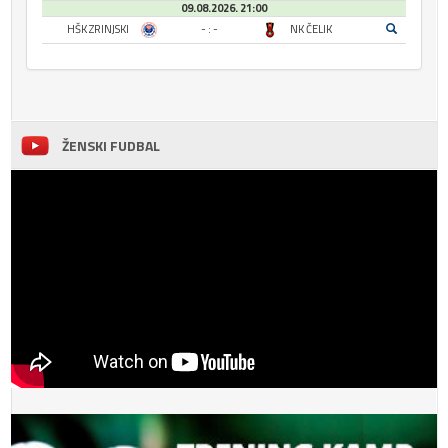
09.08.2026. 21:00
HŠK ZRINJSKI
- : -
NK ČELIK
ŽENSKI FUDBAL