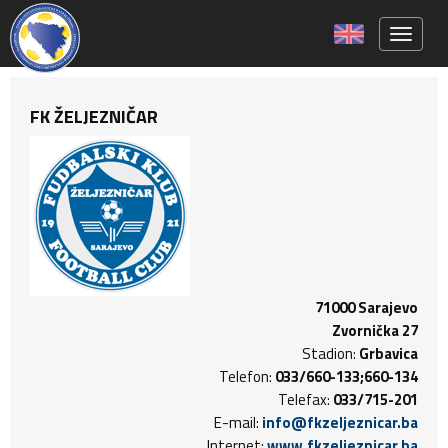
Toggle 
FK ŽELJEZNIČAR
71000 Sarajevo
Zvornička 27
Stadion:
Grbavica
Telefon:
033/660-133;660-134
Telefax:
033/715-201
E-mail:
info@fkzeljeznicar.ba
Internet:
www.fkzeljeznicar.ba